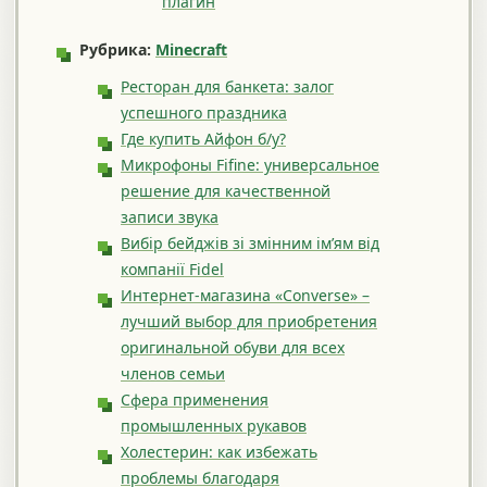
плагин
Рубрика:
Minecraft
Ресторан для банкета: залог
успешного праздника
Где купить Айфон б/у?
Микрофоны Fifine: универсальное
решение для качественной
записи звука
Вибір бейджів зі змінним ім’ям від
компанії Fidel
Интернет-магазина «Converse» –
лучший выбор для приобретения
оригинальной обуви для всех
членов семьи
Сфера применения
промышленных рукавов
Холестерин: как избежать
проблемы благодаря