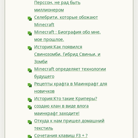
Перссон, не рад быть
миллионером
Селебрити, которые обожают
Minecraft
Minecraft : Биография обо мне,
мое прошлое.
История:Как появился
Свинозомби, Гибрид Свиньи, и
Зомби
Minecraft определяет технологии
будущего
Рецепты крафта в Маинкрафт для
новичков
История:Кто такие Криперы?
создаю клан в виде влога
маинкрафт заходите!
Откуда к нам пришел домашний
текстиль
Сочетания клавиш F3 + ?