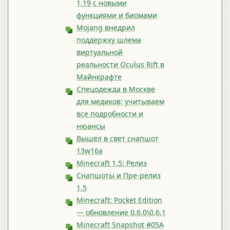
1.19 с новыми
функциями и биомами
Mojang внедрил
поддержку шлема
виртуальной
реальности Oculus Rift в
Майнкрафте
Спецодежда в Москве
для медиков: учитываем
все подробности и
нюансы
Вышел в свет снапшот
13w16a
Minecraft 1.5: Релиз
Снапшоты и Пре-релиз
1.5
Minecraft: Pocket Edition
— обновление 0.6.0\0.6.1
Minecraft Snapshot #05A