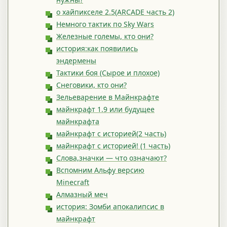
о хайпикселе 2.5(ARCADE часть 2)
Немного тактик по Sky Wars
Железные големы, кто они?
история:как появились
эндермены
Тактики боя (Сырое и плохое)
Снеговики, кто они?
Зельеварение в Майнкрафте
майнкрафт 1.9 или будущее
майнкрафта
майнкрафт с историей(2 часть)
майнкрафт с историей! (1 часть)
Слова,значки — что означают?
Вспомним Альфу версию
Minecraft
Алмазный меч
история: Зомби апокалипсис в
майнкрафт