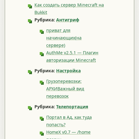
Как создать сервер Minecraft на
Bukkit
Рубрика:
Антигриф
приват для
начинающих(на
сервере)
AuthMe v2.5.1 — Плагин
авторизации Minecraft
Рубрика:
Настройка
Грузоперевозки:
АРХИВажный вид
перевозок
Рубрика:
Телепортация
Портал в Ад, как туда
попасть?
HomeX v0.7 — /home