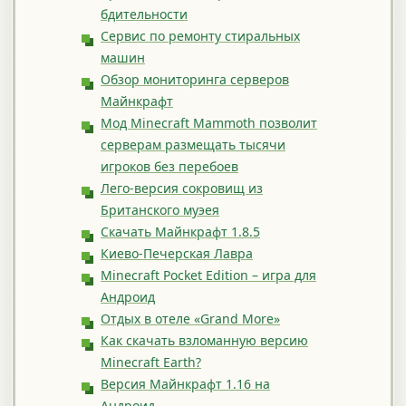
бдительности
Сервис по ремонту стиральных
машин
Обзор мониторинга серверов
Майнкрафт
Мод Minecraft Mammoth позволит
серверам размещать тысячи
игроков без перебоев
Лего-версия сокровищ из
Британского муэея
Скачать Майнкрафт 1.8.5
Киево-Печерская Лавра
Minecraft Pocket Edition – игра для
Андроид
Отдых в отеле «Grand More»
Как скачать взломанную версию
Minecraft Earth?
Версия Майнкрафт 1.16 на
Андроид