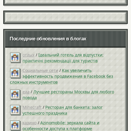
Последние обновления в блогах
отдых
/
Ідеальний готель для відпустки:
практичні рекомендації для туристів
Социальные сети
/
Как увеличить
эффективность продвижения в Facebook без
сложных инструментов
еда
/
Лучшие рестораны Москвы для любого
повода
Minecraft
/
Ресторан для банкета: залог
успешного праздника
казино
/
Azinomobile: зеркала сайта и
особенности доступа к платформе