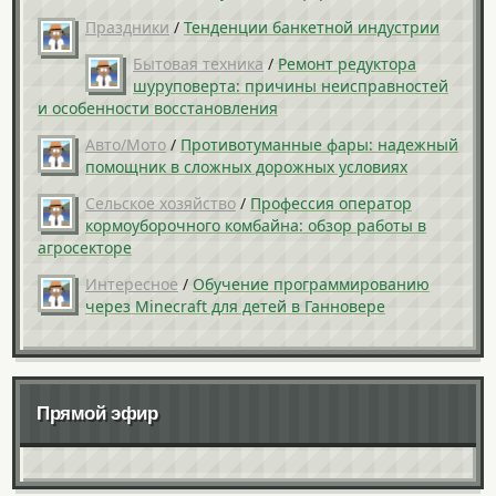
Праздники
/
Тенденции банкетной индустрии
Бытовая техника
/
Ремонт редуктора
шуруповерта: причины неисправностей
и особенности восстановления
Авто/Мото
/
Противотуманные фары: надежный
помощник в сложных дорожных условиях
Сельское хозяйство
/
Профессия оператор
кормоуборочного комбайна: обзор работы в
агросекторе
Интересное
/
Обучение программированию
через Minecraft для детей в Ганновере
Прямой эфир