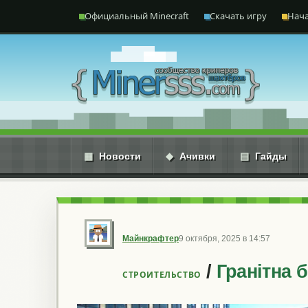
Перейти к содержимому
Официальный Minecraft
Скачать игру
Нача
▦
Новости
◆
Ачивки
▤
Гайды
Майнкрафтер
9 октября, 2025 в 14:57
/
Гранітна 
СТРОИТЕЛЬСТВО