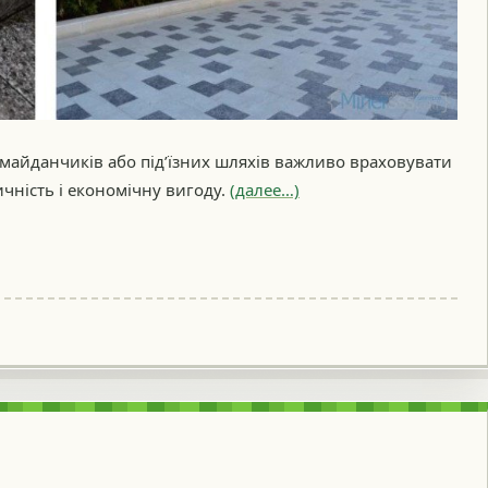
майданчиків або під’їзних шляхів важливо враховувати
ичність і економічну вигоду.
(далее…)