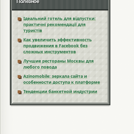
Полезное
Ідеальний готель для відпустки:
практичні рекомендації для
туристів
Как увеличить эффективность
продвижения в Facebook без
сложных инструментов
Лучшие рестораны Москвы для
любого повода
Azinomobile: зеркала сайта и
особенности доступа к платформе
Тенденции банкетной индустрии