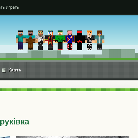
ть играть
▧
Карта
бруківка