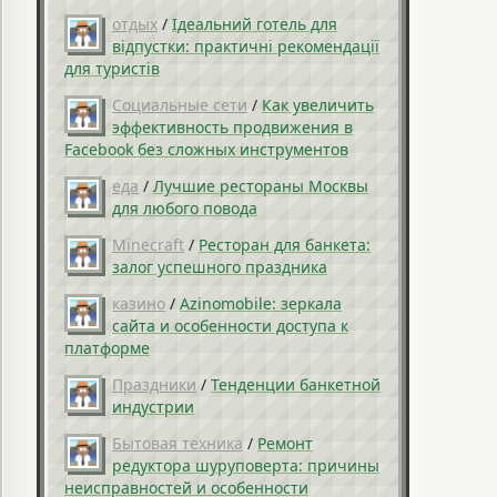
отдых
/
Ідеальний готель для
відпустки: практичні рекомендації
для туристів
Социальные сети
/
Как увеличить
эффективность продвижения в
Facebook без сложных инструментов
еда
/
Лучшие рестораны Москвы
для любого повода
Minecraft
/
Ресторан для банкета:
залог успешного праздника
казино
/
Azinomobile: зеркала
сайта и особенности доступа к
платформе
Праздники
/
Тенденции банкетной
индустрии
Бытовая техника
/
Ремонт
редуктора шуруповерта: причины
неисправностей и особенности