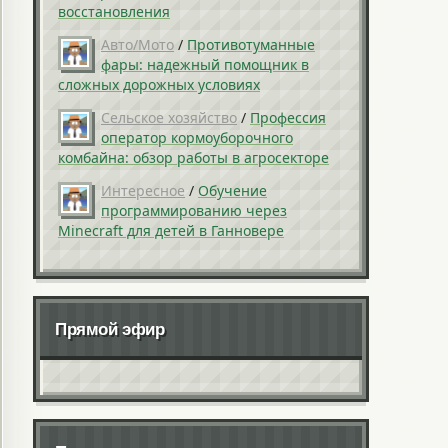
восстановления
Авто/Мото
/
Противотуманные
фары: надежный помощник в
сложных дорожных условиях
Сельское хозяйство
/
Профессия
оператор кормоуборочного
комбайна: обзор работы в агросекторе
Интересное
/
Обучение
программированию через
Minecraft для детей в Ганновере
Прямой эфир