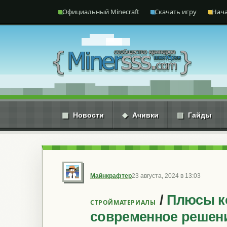
Перейти к содержимому
Официальный Minecraft
Скачать игру
Нача
▦
Новости
◆
Ачивки
▤
Гайды
Майнкрафтер
23 августа, 2024 в 13:03
/
Плюсы к
СТРОЙМАТЕРИАЛЫ
современное решен