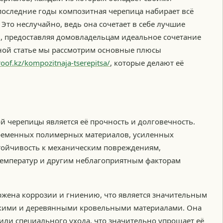
последние годы композитная черепица набирает всё
Это неслучайно, ведь она сочетает в себе лучшие
, предоставляя домовладельцам идеальное сочетание
нной статье мы рассмотрим основные плюсы
aroof.kz/kompozitnaja-tserepitsa/
, которые делают её
 черепицы является её прочность и долговечность.
временных полимерных материалов, усиленных
стойчивость к механическим повреждениям,
температур и другим неблагоприятным факторам
ржена коррозии и гниению, что является значительным
скими и деревянными кровельными материалами. Она
 или специального ухода, что значительно упрощает её