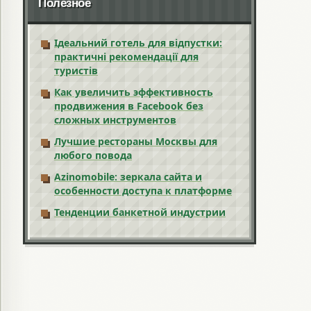
Полезное
Ідеальний готель для відпустки:
практичні рекомендації для
туристів
Как увеличить эффективность
продвижения в Facebook без
сложных инструментов
Лучшие рестораны Москвы для
любого повода
Azinomobile: зеркала сайта и
особенности доступа к платформе
Тенденции банкетной индустрии