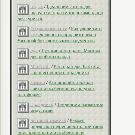
отдых
/
Ідеальний готель для
відпустки: практичні рекомендації
для туристів
Социальные сети
/
Как увеличить
эффективность продвижения в
Facebook без сложных инструментов
еда
/
Лучшие рестораны Москвы
для любого повода
Minecraft
/
Ресторан для банкета:
залог успешного праздника
казино
/
Azinomobile: зеркала
сайта и особенности доступа к
платформе
Праздники
/
Тенденции банкетной
индустрии
Бытовая техника
/
Ремонт
редуктора шуруповерта: причины
неисправностей и особенности