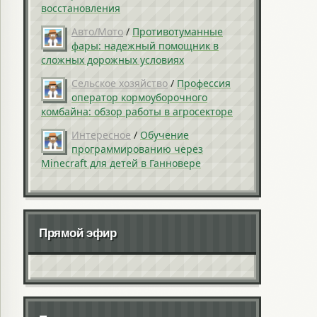
восстановления
Авто/Мото
/
Противотуманные
фары: надежный помощник в
сложных дорожных условиях
Сельское хозяйство
/
Профессия
оператор кормоуборочного
комбайна: обзор работы в агросекторе
Интересное
/
Обучение
программированию через
Minecraft для детей в Ганновере
Прямой эфир