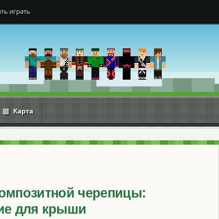
ть играть
▧
Карта
омпозитной черепицы:
ие для крыши