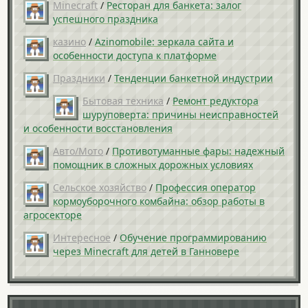
Minecraft
/
Ресторан для банкета: залог
успешного праздника
казино
/
Azinomobile: зеркала сайта и
особенности доступа к платформе
Праздники
/
Тенденции банкетной индустрии
Бытовая техника
/
Ремонт редуктора
шуруповерта: причины неисправностей
и особенности восстановления
Авто/Мото
/
Противотуманные фары: надежный
помощник в сложных дорожных условиях
Сельское хозяйство
/
Профессия оператор
кормоуборочного комбайна: обзор работы в
агросекторе
Интересное
/
Обучение программированию
через Minecraft для детей в Ганновере