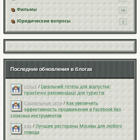
Фильмы
14
Юридические вопросы
2
Последние обновления в блогах
отдых
/
Ідеальний готель для відпустки:
практичні рекомендації для туристів
Социальные сети
/
Как увеличить
эффективность продвижения в Facebook без
сложных инструментов
еда
/
Лучшие рестораны Москвы для любого
повода