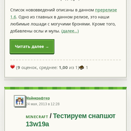
Список нововведений описаны в данном
пререлизе
1.6
. Одно из главных в данном релизе, это наши
любимые лошади с могучими бронями. Кроме того,
добавлены ослы и мулы.
(далее…)
Читать далее →
(
9
оценок, среднее:
1,00
из 1)
1
Майнкрафтер
24 мая, 2013 в 12:28
/
Тестируем снапшот
MINECRAFT
13w19a