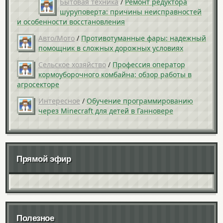
Бытовая техника
/
Ремонт редуктора
шуруповерта: причины неисправностей
и особенности восстановления
Авто/Мото
/
Противотуманные фары: надежный
помощник в сложных дорожных условиях
Сельское хозяйство
/
Профессия оператор
кормоуборочного комбайна: обзор работы в
агросекторе
Интересное
/
Обучение программированию
через Minecraft для детей в Ганновере
Прямой эфир
Полезное