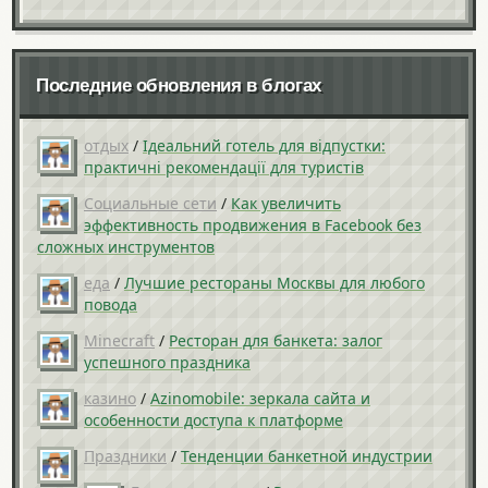
Последние обновления в блогах
отдых
/
Ідеальний готель для відпустки:
практичні рекомендації для туристів
Социальные сети
/
Как увеличить
эффективность продвижения в Facebook без
сложных инструментов
еда
/
Лучшие рестораны Москвы для любого
повода
Minecraft
/
Ресторан для банкета: залог
успешного праздника
казино
/
Azinomobile: зеркала сайта и
особенности доступа к платформе
Праздники
/
Тенденции банкетной индустрии