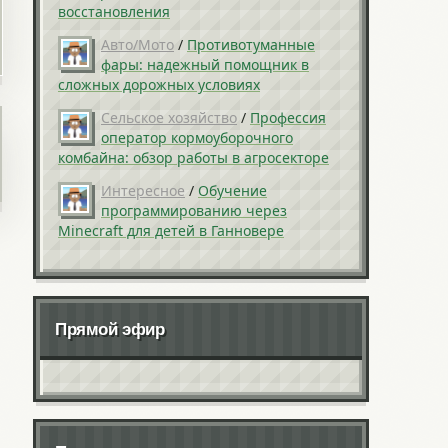
восстановления
Авто/Мото
/
Противотуманные
фары: надежный помощник в
сложных дорожных условиях
Сельское хозяйство
/
Профессия
оператор кормоуборочного
комбайна: обзор работы в агросекторе
Интересное
/
Обучение
программированию через
Minecraft для детей в Ганновере
Прямой эфир