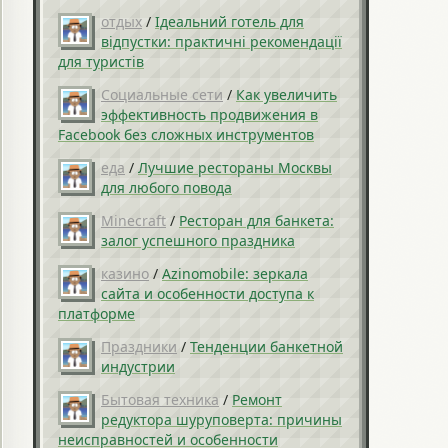
отдых
/
Ідеальний готель для
відпустки: практичні рекомендації
для туристів
Социальные сети
/
Как увеличить
эффективность продвижения в
Facebook без сложных инструментов
еда
/
Лучшие рестораны Москвы
для любого повода
Minecraft
/
Ресторан для банкета:
залог успешного праздника
казино
/
Azinomobile: зеркала
сайта и особенности доступа к
платформе
Праздники
/
Тенденции банкетной
индустрии
Бытовая техника
/
Ремонт
редуктора шуруповерта: причины
неисправностей и особенности