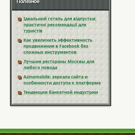
Полезное
Ідеальний готель для відпустки:
практичні рекомендації для
туристів
Как увеличить эффективность
продвижения в Facebook без
сложных инструментов
Лучшие рестораны Москвы для
любого повода
Azinomobile: зеркала сайта и
особенности доступа к платформе
Тенденции банкетной индустрии