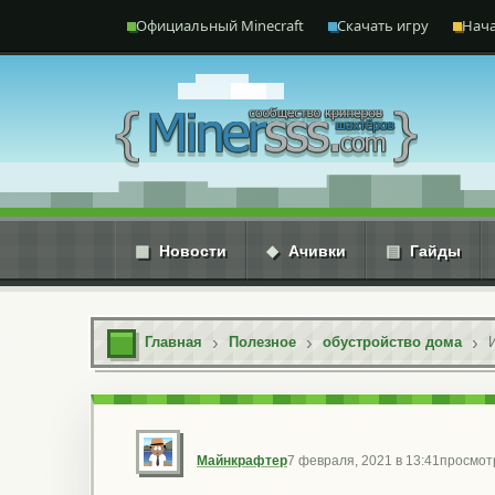
Перейти к содержимому
Официальный Minecraft
Скачать игру
Нача
▦
Новости
◆
Ачивки
▤
Гайды
Главная
Полезное
обустройство дома
Майнкрафтер
7 февраля, 2021 в 13:41
просмот