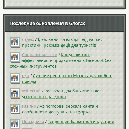
Последние обновления в блогах
отдых
/
Ідеальний готель для відпустки:
практичні рекомендації для туристів
Социальные сети
/
Как увеличить
эффективность продвижения в Facebook без
сложных инструментов
еда
/
Лучшие рестораны Москвы для любого
повода
Minecraft
/
Ресторан для банкета: залог
успешного праздника
казино
/
Azinomobile: зеркала сайта и
особенности доступа к платформе
Праздники
/
Тенденции банкетной индустрии