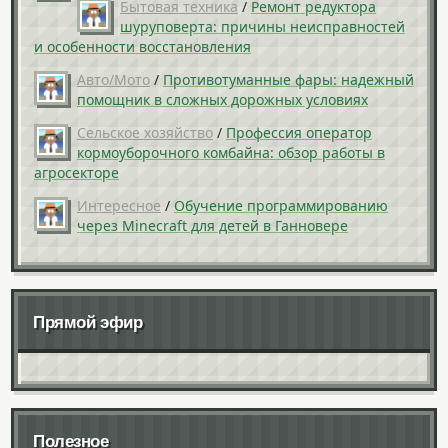
Бытовая техника
/
Ремонт редуктора
шуруповерта: причины неисправностей
и особенности восстановления
Авто/Мото
/
Противотуманные фары: надежный
помощник в сложных дорожных условиях
Сельское хозяйство
/
Профессия оператор
кормоуборочного комбайна: обзор работы в
агросекторе
Интересное
/
Обучение программированию
через Minecraft для детей в Ганновере
Прямой эфир
Полезное