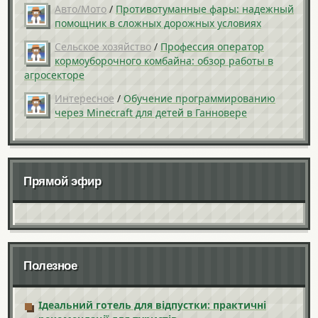
Авто/Мото
/
Противотуманные фары: надежный
помощник в сложных дорожных условиях
Сельское хозяйство
/
Профессия оператор
кормоуборочного комбайна: обзор работы в
агросекторе
Интересное
/
Обучение программированию
через Minecraft для детей в Ганновере
Прямой эфир
Полезное
Ідеальний готель для відпустки: практичні