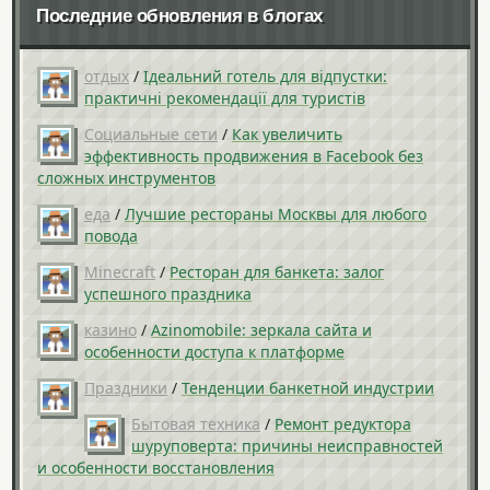
Последние обновления в блогах
отдых
/
Ідеальний готель для відпустки:
практичні рекомендації для туристів
Социальные сети
/
Как увеличить
эффективность продвижения в Facebook без
сложных инструментов
еда
/
Лучшие рестораны Москвы для любого
повода
Minecraft
/
Ресторан для банкета: залог
успешного праздника
казино
/
Azinomobile: зеркала сайта и
особенности доступа к платформе
Праздники
/
Тенденции банкетной индустрии
Бытовая техника
/
Ремонт редуктора
шуруповерта: причины неисправностей
и особенности восстановления