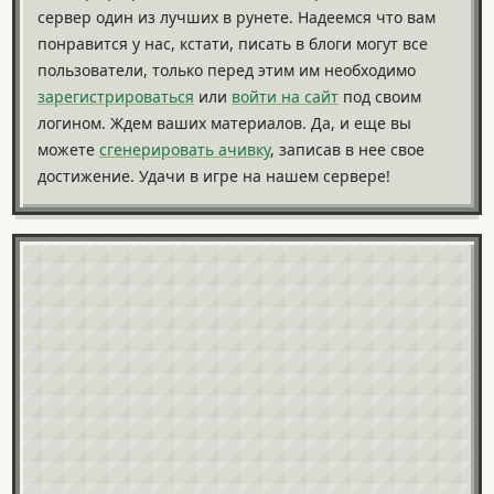
сервер один из лучших в рунете. Надеемся что вам
понравится у нас, кстати, писать в блоги могут все
пользователи, только перед этим им необходимо
зарегистрироваться
или
войти на сайт
под своим
логином. Ждем ваших материалов. Да, и еще вы
можете
сгенерировать ачивку
, записав в нее свое
достижение. Удачи в игре на нашем сервере!