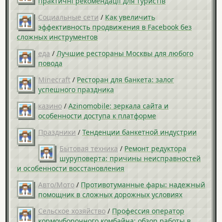
практичні рекомендації для туристів
Социальные сети
/
Как увеличить
эффективность продвижения в Facebook без
сложных инструментов
еда
/
Лучшие рестораны Москвы для любого
повода
Minecraft
/
Ресторан для банкета: залог
успешного праздника
казино
/
Azinomobile: зеркала сайта и
особенности доступа к платформе
Праздники
/
Тенденции банкетной индустрии
Бытовая техника
/
Ремонт редуктора
шуруповерта: причины неисправностей
и особенности восстановления
Авто/Мото
/
Противотуманные фары: надежный
помощник в сложных дорожных условиях
Сельское хозяйство
/
Профессия оператор
кормоуборочного комбайна: обзор работы в