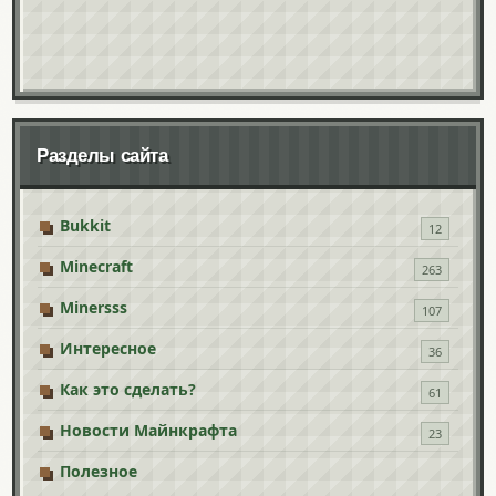
Разделы сайта
Bukkit
12
Minecraft
263
Minersss
107
Интересное
36
Как это сделать?
61
Новости Майнкрафта
23
Полезное