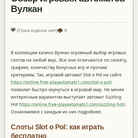
Вулкан
(Пока оценок нет)
0
В коллекции казино Вулкан огромный выбор игровых
слотов на любой вкус. Все они отличаются по сюжету,
графике, количеству бонусных игр и прочим
критериям. Так, игровой автомат Slot o Pol на сайте
https://online.free-playavtomats1.com/slot-o-pol/
позволит быстро окунуться в игровой мир. Не менее
интересным вариантом выступает автомат Sizzling
Hot
https://online.free-playavtomats1.com/sizzling-hot/
.
Ознакомимся с каждым из них подробнее.
Слоты Slot o Pol: как играть
бесплатно