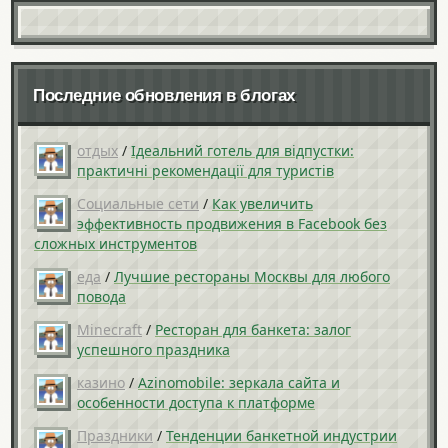
Последние обновления в блогах
отдых
/
Ідеальний готель для відпустки:
практичні рекомендації для туристів
Социальные сети
/
Как увеличить
эффективность продвижения в Facebook без
сложных инструментов
еда
/
Лучшие рестораны Москвы для любого
повода
Minecraft
/
Ресторан для банкета: залог
успешного праздника
казино
/
Azinomobile: зеркала сайта и
особенности доступа к платформе
Праздники
/
Тенденции банкетной индустрии