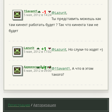
1Savant1
-1
@Lazurit
,
5 мая, 2012 в 14:24
Ты представить можешь как
там кинект работать будет ? Так что кинекта там не
будет
Lazurit
+1
@Lazurit
, Но слухи-то ходят =)
5 мая, 2012 в 17:02
Админский Стиф
+1
@1Savant1
, А что в этом
6 мая, 2012 в 09:00
такого?
Регистрация
/
Авторизация