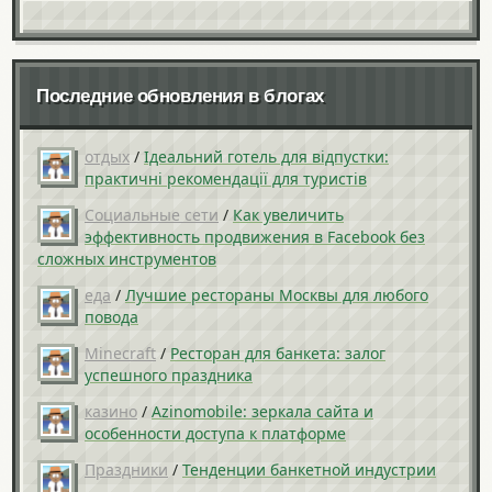
Последние обновления в блогах
отдых
/
Ідеальний готель для відпустки:
практичні рекомендації для туристів
Социальные сети
/
Как увеличить
эффективность продвижения в Facebook без
сложных инструментов
еда
/
Лучшие рестораны Москвы для любого
повода
Minecraft
/
Ресторан для банкета: залог
успешного праздника
казино
/
Azinomobile: зеркала сайта и
особенности доступа к платформе
Праздники
/
Тенденции банкетной индустрии