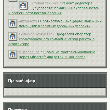
Бытовая техника
/
Ремонт редуктора
шуруповерта: причины неисправностей
и особенности восстановления
Авто/Мото
/
Противотуманные фары: надежный
помощник в сложных дорожных условиях
Сельское хозяйство
/
Профессия оператор
кормоуборочного комбайна: обзор работы в
агросекторе
Интересное
/
Обучение программированию
через Minecraft для детей в Ганновере
Прямой эфир
Полезное