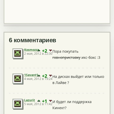
6 комментариев
Kosmozzz
+2
Пора покупать
2 мая, 2012 в 22:30
говноприставку
икс-бокс :3
1Savant1
+2
На дисках выйдет или только
4 мая, 2012 в 19:24
в Лайве ?
Lazurit
+1
И будет ли поддержка
5 мая, 2012 в 11:42
Кинект?