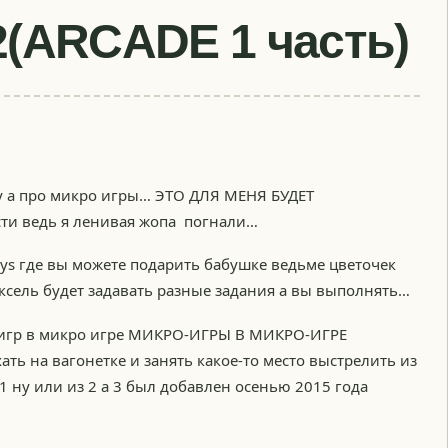
2(ARCADE 1 часть)
гру а про микро игры… ЭТО ДЛЯ МЕНЯ БУДЕТ
сти ведь я ленивая жопа погнали…
Says где вы можете подарить бабушке ведьме цветочек
ксель будет задавать разные задания а вы выполнять…
кро игр в микро игре МИКРО-ИГРЫ В МИКРО-ИГРЕ
ать на вагонетке и занять какое-то место выстрелить из
 1 ну или из 2 а 3 был добавлен осенью 2015 года