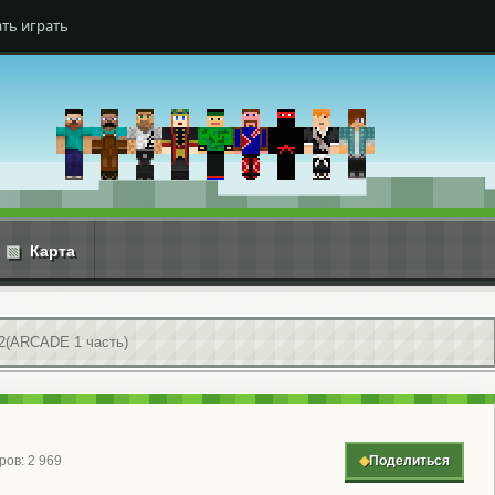
ть играть
▧
Карта
2(ARCADE 1 часть)
ров: 2 969
◆
Поделиться