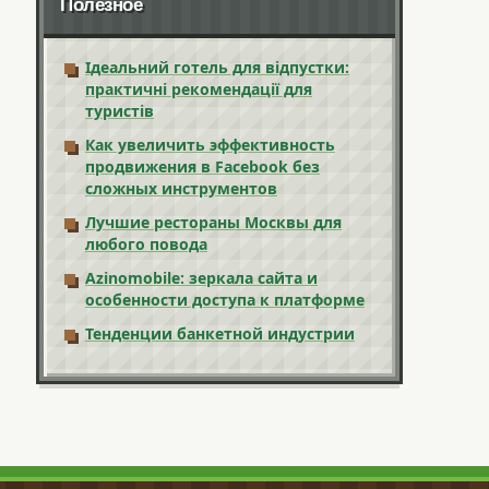
Полезное
Ідеальний готель для відпустки:
практичні рекомендації для
туристів
Как увеличить эффективность
продвижения в Facebook без
сложных инструментов
Лучшие рестораны Москвы для
любого повода
Azinomobile: зеркала сайта и
особенности доступа к платформе
Тенденции банкетной индустрии