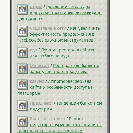
отдых
/
Ідеальний готель для
відпустки: практичні рекомендації
для туристів
Социальные сети
/
Как увеличить
эффективность продвижения в
Facebook без сложных инструментов
еда
/
Лучшие рестораны Москвы
для любого повода
Minecraft
/
Ресторан для банкета:
залог успешного праздника
казино
/
Azinomobile: зеркала
сайта и особенности доступа к
платформе
Праздники
/
Тенденции банкетной
индустрии
Бытовая техника
/
Ремонт
редуктора шуруповерта: причины
неисправностей и особенности