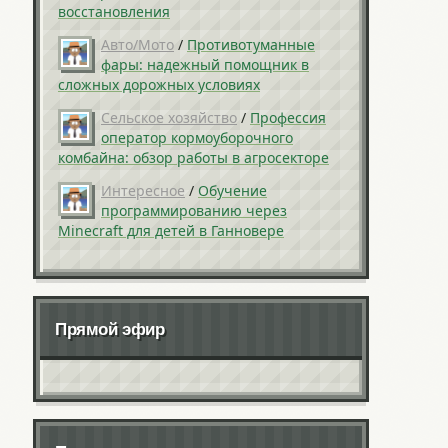
восстановления
Авто/Мото
/
Противотуманные
фары: надежный помощник в
сложных дорожных условиях
Сельское хозяйство
/
Профессия
оператор кормоуборочного
комбайна: обзор работы в агросекторе
Интересное
/
Обучение
программированию через
Minecraft для детей в Ганновере
Прямой эфир