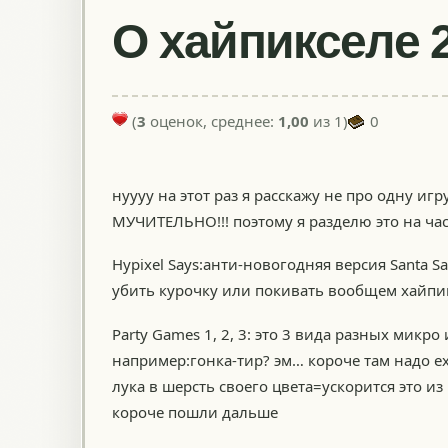
О хайпикселе 
(
3
оценок, среднее:
1,00
из 1)
0
нуууу на этот раз я расскажу не про одну и
МУЧИТЕЛЬНО!!! поэтому я разделю это на ча
Hypixel Says:анти-новогодняя версия Santa 
убить курочку или покивать вообщем хайпи
Party Games 1, 2, 3: это 3 вида разных ми
например:гонка-тир? эм… короче там надо ех
лука в шерсть своего цвета=ускорится это из
короче пошли дальше