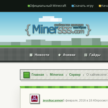
Перейти к содержимому
Официальный Minecraft
Скачать игру
Нача
▦
Новости
◆
Ачивки
▤
Гайды
Главная
Minersss
Сервер
О хайпикселе 
jessikacannon
5 февраля, 2016 в 18:40
просмот