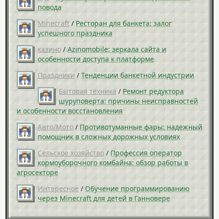
повода
Minecraft
/
Ресторан для банкета: залог
успешного праздника
казино
/
Azinomobile: зеркала сайта и
особенности доступа к платформе
Праздники
/
Тенденции банкетной индустрии
Бытовая техника
/
Ремонт редуктора
шуруповерта: причины неисправностей
и особенности восстановления
Авто/Мото
/
Противотуманные фары: надежный
помощник в сложных дорожных условиях
Сельское хозяйство
/
Профессия оператор
кормоуборочного комбайна: обзор работы в
агросекторе
Интересное
/
Обучение программированию
через Minecraft для детей в Ганновере