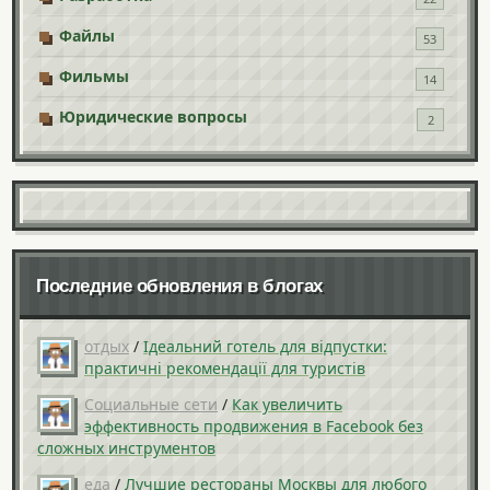
Файлы
53
Фильмы
14
Юридические вопросы
2
Последние обновления в блогах
отдых
/
Ідеальний готель для відпустки:
практичні рекомендації для туристів
Социальные сети
/
Как увеличить
эффективность продвижения в Facebook без
сложных инструментов
еда
/
Лучшие рестораны Москвы для любого