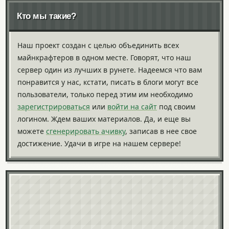
Кто мы такие?
Наш проект создан с целью объединить всех
майнкрафтеров в одном месте. Говорят, что наш
сервер один из лучших в рунете. Надеемся что вам
понравится у нас, кстати, писать в блоги могут все
пользователи, только перед этим им необходимо
зарегистрироваться
или
войти на сайт
под своим
логином. Ждем ваших материалов. Да, и еще вы
можете
сгенерировать ачивку
, записав в нее свое
достижение. Удачи в игре на нашем сервере!