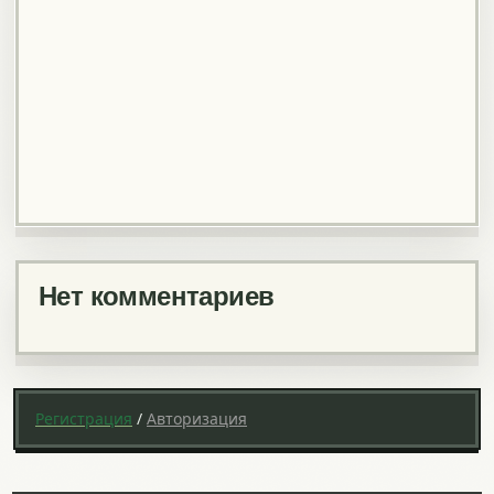
Нет комментариев
Регистрация
/
Авторизация