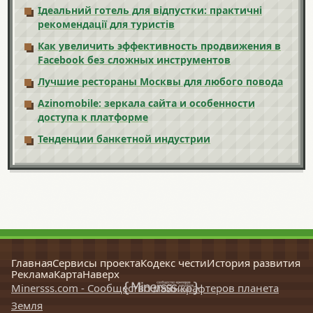
Ідеальний готель для відпустки: практичні
рекомендації для туристів
Как увеличить эффективность продвижения в
Facebook без сложных инструментов
Лучшие рестораны Москвы для любого повода
Azinomobile: зеркала сайта и особенности
доступа к платформе
Тенденции банкетной индустрии
Главная
Сервисы проекта
Кодекс чести
История развития
Реклама
Карта
Наверх
Minersss.com - Сообщество майнкрафтеров планета
Земля