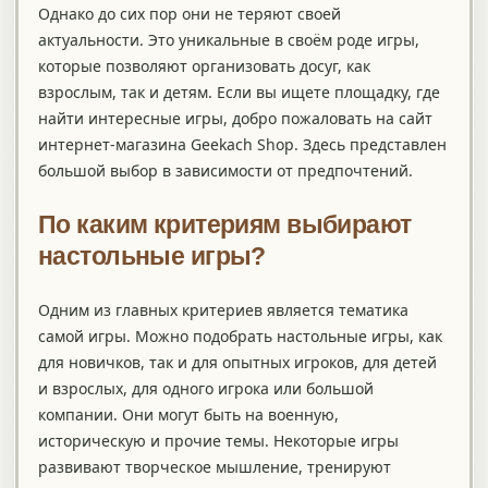
Однако до сих пор они не теряют своей
актуальности. Это уникальные в своём роде игры,
которые позволяют организовать досуг, как
взрослым, так и детям. Если вы ищете площадку, где
найти интересные игры, добро пожаловать на сайт
интернет-магазина Geekach Shop. Здесь представлен
большой выбор в зависимости от предпочтений.
По каким критериям выбирают
настольные игры?
Одним из главных критериев является тематика
самой игры. Можно подобрать настольные игры, как
для новичков, так и для опытных игроков, для детей
и взрослых, для одного игрока или большой
компании. Они могут быть на военную,
историческую и прочие темы. Некоторые игры
развивают творческое мышление, тренируют