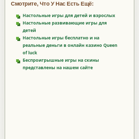
Смотрите, Что У Нас Есть Ещё:
Настольные игры для детей и взрослых
Настольные развивающие игры для
детей
Настольные игры бесплатно и на
реальные деньги в онлайн казино Queen
of luck
Беспроигрышные игры на скины
представлены на нашем сайте