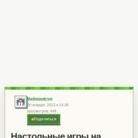
Майнкрафтер
26 января, 2023 в 14:36
просмотров: 448
◆
Поделиться
Настольные игры на