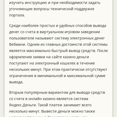
изучить инструкцию и при необходимости задать
уточняющие вопросы технической поддержке
портала.
Среди наиболее простых и удобных способов вывода
денег со счета в виртуальном игровом заведении
пользователи называют систему электронных денег
Вебмани. Одним из главных достоинств этой системы
является максимально быстрый вывод средств. После
оформления заявки на сайте казино деньги
поступают на электронный кошелек в течение
нескольких минут. При этом практически отсутствуют
ограничения в минимальной и максимальной сумме
вывода.
Вторым популярным вариантом для вывода средств
со счета в онлайн казино является система
Яндекс.Деньги. Такой платеж занимает всего
несколько минут. Вывести деньги можно также