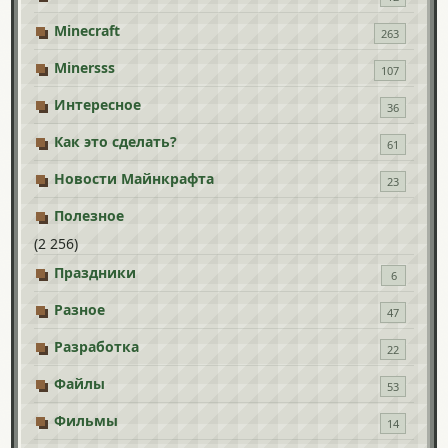
Minecraft
263
Minersss
107
Интересное
36
Как это сделать?
61
Новости Майнкрафта
23
Полезное
(2 256)
Праздники
6
Разное
47
Разработка
22
Файлы
53
Фильмы
14