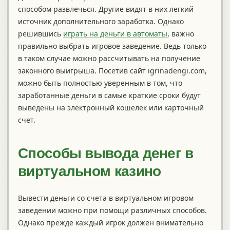
способом развлечься. Другие видят в них легкий
источник дополнительного заработка. Однако
решившись
играть на деньги в автоматы
, важно
правильно выбрать игровое заведение. Ведь только
в таком случае можно рассчитывать на получение
законного выигрыша. Посетив сайт igrinadengi.com,
можно быть полностью уверенным в том, что
заработанные деньги в самые краткие сроки будут
выведены на электронный кошелек или карточный
счет.
Способы вывода денег в
виртуальном казино
Вывести деньги со счета в виртуальном игровом
заведении можно при помощи различных способов.
Однако прежде каждый игрок должен внимательно