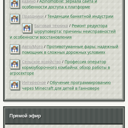
казино
/
Azinomobile: зеркала сайта и
особенности доступа к платформе
Праздники
/
Тенденции банкетной индустрии
Бытовая техника
/
Ремонт редуктора
шуруповерта: причины неисправностей
и особенности восстановления
Авто/Мото
/
Противотуманные фары: надежный
помощник в сложных дорожных условиях
Сельское хозяйство
/
Профессия оператор
кормоуборочного комбайна: обзор работы в
агросекторе
Интересное
/
Обучение программированию
через Minecraft для детей в Ганновере
Прямой эфир