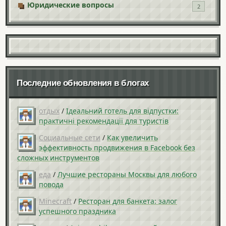
Юридические вопросы
2
Последние обновления в блогах
отдых
/
Ідеальний готель для відпустки:
практичні рекомендації для туристів
Социальные сети
/
Как увеличить
эффективность продвижения в Facebook без
сложных инструментов
еда
/
Лучшие рестораны Москвы для любого
повода
Minecraft
/
Ресторан для банкета: залог
успешного праздника