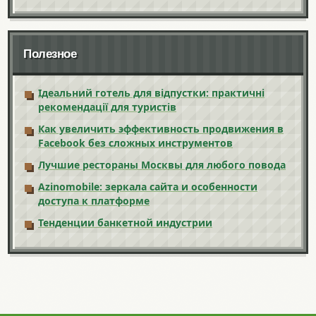
Полезное
Ідеальний готель для відпустки: практичні
рекомендації для туристів
Как увеличить эффективность продвижения в
Facebook без сложных инструментов
Лучшие рестораны Москвы для любого повода
Azinomobile: зеркала сайта и особенности
доступа к платформе
Тенденции банкетной индустрии