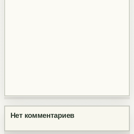
Нет комментариев