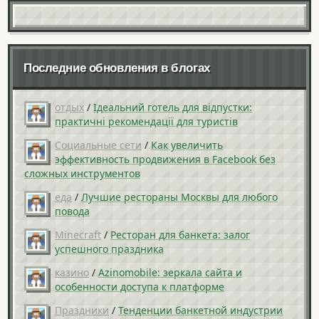
Последние обновления в блогах
отдых
/
Ідеальний готель для відпустки:
практичні рекомендації для туристів
Социальные сети
/
Как увеличить
эффективность продвижения в Facebook без
сложных инструментов
еда
/
Лучшие рестораны Москвы для любого
повода
Minecraft
/
Ресторан для банкета: залог
успешного праздника
казино
/
Azinomobile: зеркала сайта и
особенности доступа к платформе
Праздники
/
Тенденции банкетной индустрии