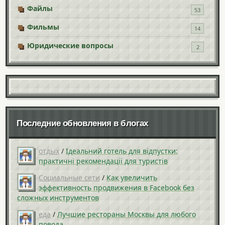
Файлы
53
Фильмы
14
Юридические вопросы
2
Последние обновления в блогах
отдых
/
Ідеальний готель для відпустки:
практичні рекомендації для туристів
Социальные сети
/
Как увеличить
эффективность продвижения в Facebook без
сложных инструментов
еда
/
Лучшие рестораны Москвы для любого
повода