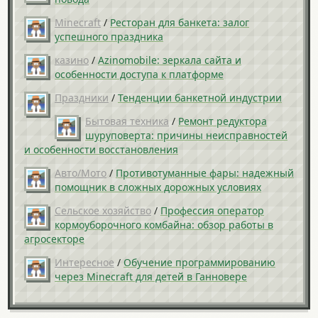
Minecraft
/
Ресторан для банкета: залог
успешного праздника
казино
/
Azinomobile: зеркала сайта и
особенности доступа к платформе
Праздники
/
Тенденции банкетной индустрии
Бытовая техника
/
Ремонт редуктора
шуруповерта: причины неисправностей
и особенности восстановления
Авто/Мото
/
Противотуманные фары: надежный
помощник в сложных дорожных условиях
Сельское хозяйство
/
Профессия оператор
кормоуборочного комбайна: обзор работы в
агросекторе
Интересное
/
Обучение программированию
через Minecraft для детей в Ганновере