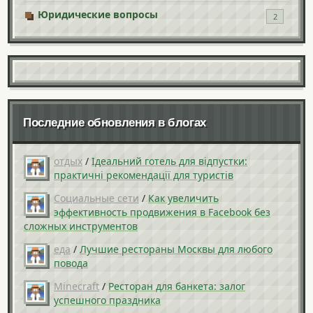
Юридические вопросы
2
Последние обновления в блогах
отдых
/
Ідеальний готель для відпустки:
практичні рекомендації для туристів
Социальные сети
/
Как увеличить
эффективность продвижения в Facebook без
сложных инструментов
еда
/
Лучшие рестораны Москвы для любого
повода
Minecraft
/
Ресторан для банкета: залог
успешного праздника