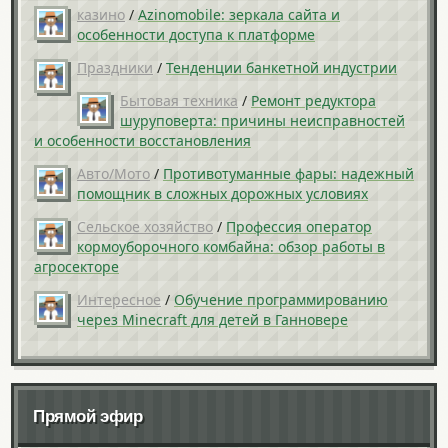
казино
/
Azinomobile: зеркала сайта и
особенности доступа к платформе
Праздники
/
Тенденции банкетной индустрии
Бытовая техника
/
Ремонт редуктора
шуруповерта: причины неисправностей
и особенности восстановления
Авто/Мото
/
Противотуманные фары: надежный
помощник в сложных дорожных условиях
Сельское хозяйство
/
Профессия оператор
кормоуборочного комбайна: обзор работы в
агросекторе
Интересное
/
Обучение программированию
через Minecraft для детей в Ганновере
Прямой эфир