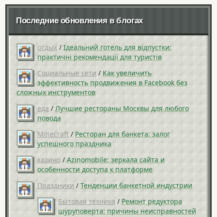
Последние обновления в блогах
отдых
/
Ідеальний готель для відпустки:
практичні рекомендації для туристів
Социальные сети
/
Как увеличить
эффективность продвижения в Facebook без
сложных инструментов
еда
/
Лучшие рестораны Москвы для любого
повода
Minecraft
/
Ресторан для банкета: залог
успешного праздника
казино
/
Azinomobile: зеркала сайта и
особенности доступа к платформе
Праздники
/
Тенденции банкетной индустрии
Бытовая техника
/
Ремонт редуктора
шуруповерта: причины неисправностей