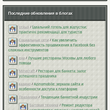
Последние обновления в блогах
отдых
/
Ідеальний готель для відпустки:
практичні рекомендації для туристів
Социальные сети
/
Как увеличить
эффективность продвижения в Facebook без
сложных инструментов
еда
/
Лучшие рестораны Москвы для любого
повода
Minecraft
/
Ресторан для банкета: залог
успешного праздника
казино
/
Azinomobile: зеркала сайта и
особенности доступа к платформе
Праздники
/
Тенденции банкетной индустрии
Бытовая техника
/
Ремонт редуктора
шуруповерта: причины неисправностей