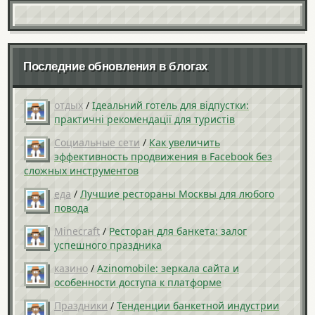
Последние обновления в блогах
отдых
/
Ідеальний готель для відпустки:
практичні рекомендації для туристів
Социальные сети
/
Как увеличить
эффективность продвижения в Facebook без
сложных инструментов
еда
/
Лучшие рестораны Москвы для любого
повода
Minecraft
/
Ресторан для банкета: залог
успешного праздника
казино
/
Azinomobile: зеркала сайта и
особенности доступа к платформе
Праздники
/
Тенденции банкетной индустрии