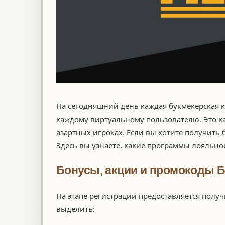
На сегодняшний день каждая букмекерская 
каждому виртуальному пользователю. Это кас
азартных игроках. Если вы хотите получить
Здесь вы узнаете, какие программы лояльнос
Бонусы, акции и промокоды 
На этапе регистрации предоставляется полу
выделить: