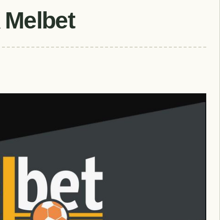
Melbet