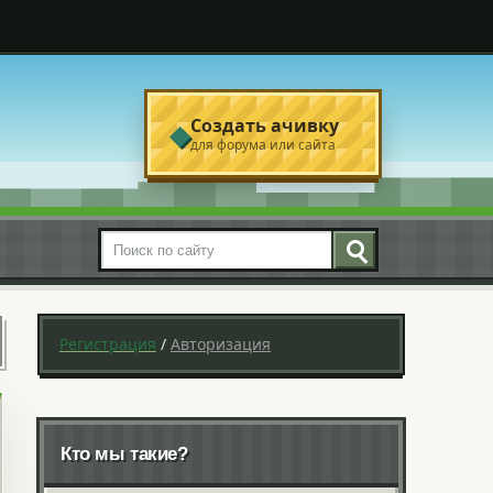
Создать ачивку
◆
для форума или сайта
Поиск по сайту
Регистрация
/
Авторизация
Кто мы такие?