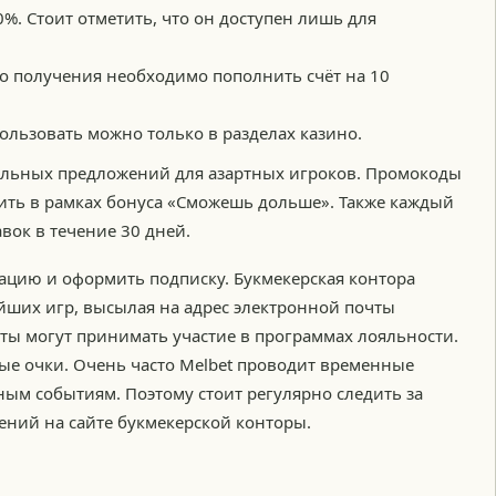
%. Стоит отметить, что он доступен лишь для
его получения необходимо пополнить счёт на 10
пользовать можно только в разделах казино.
альных предложений для азартных игроков. Промокоды
чить в рамках бонуса «Сможешь дольше». Также каждый
вок в течение 30 дней.
ацию и оформить подписку. Букмекерская контора
йших игр, высылая на адрес электронной почты
ы могут принимать участие в программах лояльности.
ые очки. Очень часто Melbet проводит временные
ым событиям. Поэтому стоит регулярно следить за
ний на сайте букмекерской конторы.