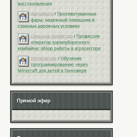
восстановления
Авто/Мото
/
Противотуманные
фары: надежный помощник в
сложных дорожных условиях
Сельское хозяйство
/
Профессия
оператор кормоуборочного
комбайна: обзор работы в агросекторе
Интересное
/
Обучение
программированию через
Minecraft для детей в Ганновере
Прямой эфир