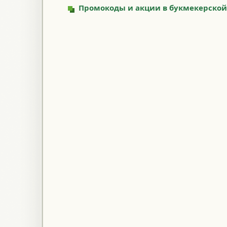
Промокоды и акции в букмекерской