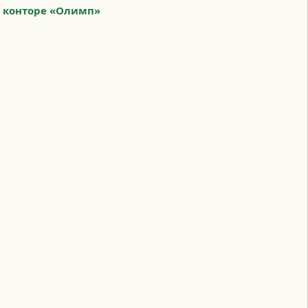
 конторе «Олимп»