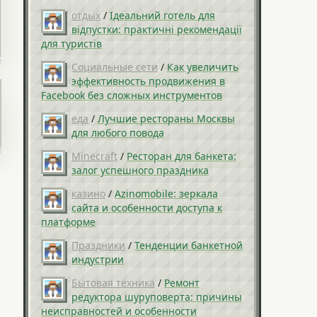
отдых
/
Ідеальний готель для
відпустки: практичні рекомендації
для туристів
Социальные сети
/
Как увеличить
эффективность продвижения в
Facebook без сложных инструментов
еда
/
Лучшие рестораны Москвы
для любого повода
Minecraft
/
Ресторан для банкета:
залог успешного праздника
казино
/
Azinomobile: зеркала
сайта и особенности доступа к
платформе
Праздники
/
Тенденции банкетной
индустрии
Бытовая техника
/
Ремонт
редуктора шуруповерта: причины
неисправностей и особенности