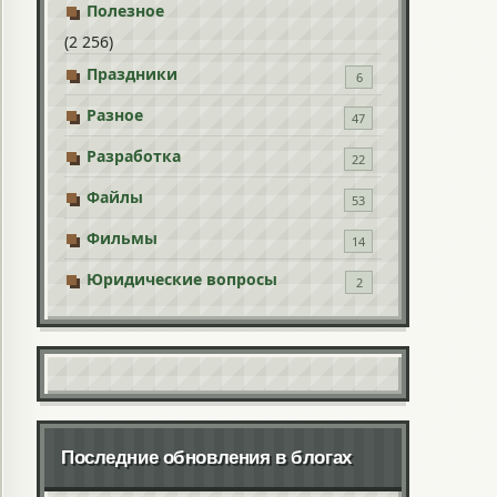
Полезное
(2 256)
Праздники
6
Разное
47
Разработка
22
Файлы
53
Фильмы
14
Юридические вопросы
2
Последние обновления в блогах