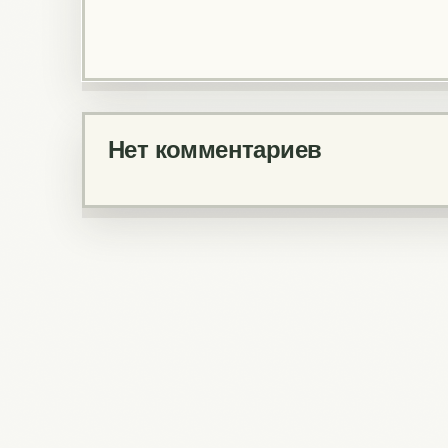
Нет комментариев