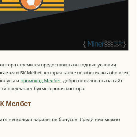
контора стремится предоставить выгодные условия
ается и БК Melbet, которая также позаботилась обо всех
 бонусы и
промокод Мелбет
, добро пожаловать на сайт.
ти предлагает букмекерская контора.
БК Мелбет
чить несколько вариантов бонусов. Среди них можно