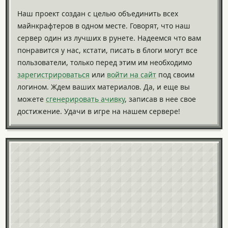
Наш проект создан с целью объединить всех
майнкрафтеров в одном месте. Говорят, что наш
сервер один из лучших в рунете. Надеемся что вам
понравится у нас, кстати, писать в блоги могут все
пользователи, только перед этим им необходимо
зарегистрироваться
или
войти на сайт
под своим
логином. Ждем ваших материалов. Да, и еще вы
можете
сгенерировать ачивку
, записав в нее свое
достижение. Удачи в игре на нашем сервере!