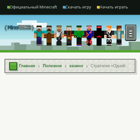
Перейти к содержимому
Официальный Minecraft
Скачать игру
Начать играть
Отк
Главная
Полезное
казино
Стратегия «Одной линии»: возможность обыграть автоматы