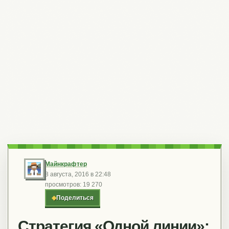
Майнкрафтер
8 августа, 2016 в 22:48
просмотров: 19 270
◆
Поделиться
Стратегия «Одной линии»: