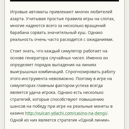
Игровые автоматы привлекают многих любителей
азарта. Учитывая простые правила игры на слотах,
многие надеются всего за несколько вращений
барабана сорвать значительный куш. Однако
реальность очень часто расходится с ожиданиями.
Стоит знать, что каждый симулятор работает на
основе генератора случайных чисел. Именно он
определяет порядок выпадения на линиях
выигрышных комбинаций. Спрогнозировать работу
этого инструмента невозможно. Поэтому в игре на
симуляторах главным фактором успеха всегда
является удача игрока. Однако есть несколько
стратегий, которые способствуют повышению
шансов на победу при игре на реальные монеты в
казино
http://vulcan-ydachi.com/casino-na-dengi/
.
Одной из них является стратегия «Одной линии».