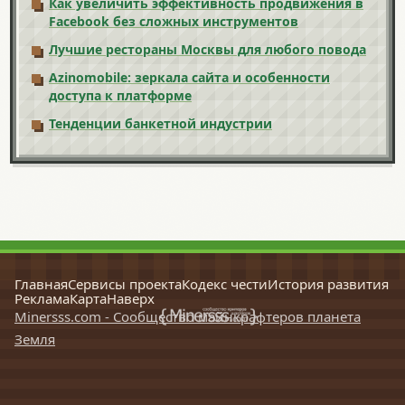
Как увеличить эффективность продвижения в
Facebook без сложных инструментов
Лучшие рестораны Москвы для любого повода
Azinomobile: зеркала сайта и особенности
доступа к платформе
Тенденции банкетной индустрии
Главная
Сервисы проекта
Кодекс чести
История развития
Реклама
Карта
Наверх
Minersss.com - Сообщество майнкрафтеров планета
Земля