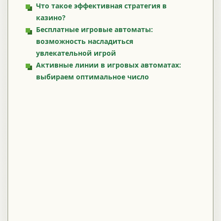
Что такое эффективная стратегия в
казино?
Бесплатные игровые автоматы:
возможность насладиться
увлекательной игрой
Активные линии в игровых автоматах:
выбираем оптимальное число