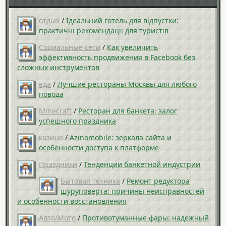
отдых
/
Ідеальний готель для відпустки:
практичні рекомендації для туристів
Социальные сети
/
Как увеличить
эффективность продвижения в Facebook без
сложных инструментов
еда
/
Лучшие рестораны Москвы для любого
повода
Minecraft
/
Ресторан для банкета: залог
успешного праздника
казино
/
Azinomobile: зеркала сайта и
особенности доступа к платформе
Праздники
/
Тенденции банкетной индустрии
Бытовая техника
/
Ремонт редуктора
шуруповерта: причины неисправностей
и особенности восстановления
Авто/Мото
/
Противотуманные фары: надежный