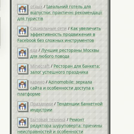
отдых
/
Ідеальний готель для
відпустки: практичні рекомендації
для туристів
Социальные сети
/
Как увеличить
эффективность продвижения в
Facebook без сложных инструментов
еда
/
Лучшие рестораны Москвы
для любого повода
Minecraft
/
Ресторан для банкета:
залог успешного праздника
казино
/
Azinomobile: зеркала
сайта и особенности доступа к
платформе
Праздники
/
Тенденции банкетной
индустрии
Бытовая техника
/
Ремонт
редуктора шуруповерта: причины
неисправностей и особенности