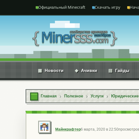
Перейти к содержимому
Официальный Minecraft
Скачать игру
Нача
▦
Новости
◆
Ачивки
▤
Гайды
Главная
Полезное
Услуги
Юридические 
Майнкрафтер
6 марта, 2020 в 22:50
просмотров