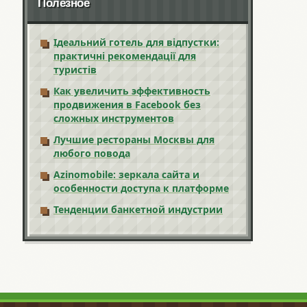
Полезное
Ідеальний готель для відпустки:
практичні рекомендації для
туристів
Как увеличить эффективность
продвижения в Facebook без
сложных инструментов
Лучшие рестораны Москвы для
любого повода
Azinomobile: зеркала сайта и
особенности доступа к платформе
Тенденции банкетной индустрии