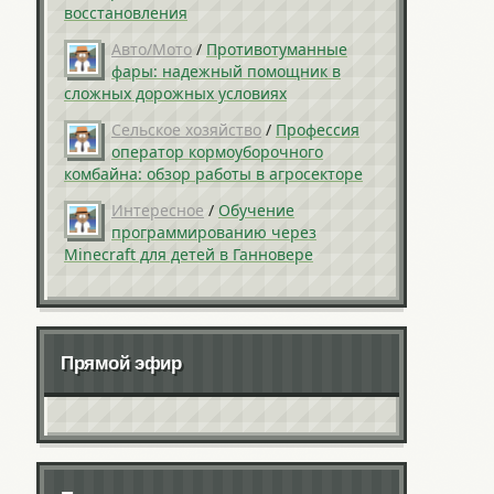
восстановления
Авто/Мото
/
Противотуманные
фары: надежный помощник в
сложных дорожных условиях
Сельское хозяйство
/
Профессия
оператор кормоуборочного
комбайна: обзор работы в агросекторе
Интересное
/
Обучение
программированию через
Minecraft для детей в Ганновере
Прямой эфир