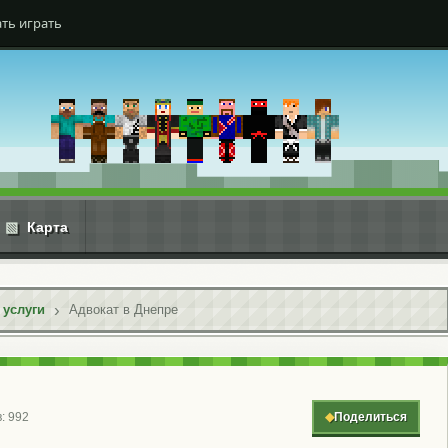
ть играть
▧
Карта
услуги
Адвокат в Днепре
: 992
◆
Поделиться