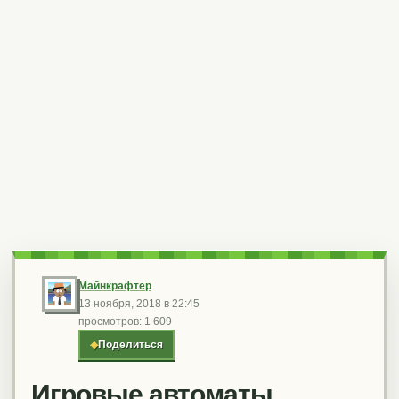
Майнкрафтер
13 ноября, 2018 в 22:45
просмотров: 1 609
◆
Поделиться
Игровые автоматы