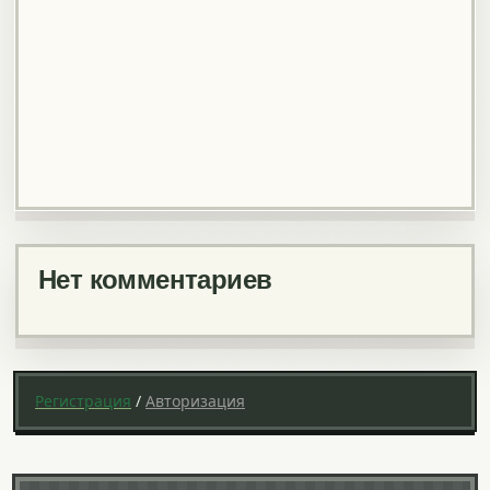
Нет комментариев
Регистрация
/
Авторизация