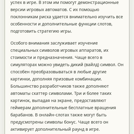
успех в игре. В этом им помогут демонстрационные
версии игровых автоматов. С их помощью
поклонникам риска удается внимательно изучить все
особенности и дополнительные функции слотов,
подготовить стратегию игры.
Особого внимания заслуживает изучение
специальных символов игровых аппаратов, их
стоимости и предназначения. Чаще всего в
симуляторах можно увидеть дикий (вайлд) символ. Он
способен преобразовываться в любые другие
картинки, дополняя призовые комбинации.
Большинство разработчиков также дополняют
автоматы скаттер символами. Три и более таких
картинок, выпадая на экране, предоставляют
геймерам дополнительные бесплатные вращения
барабанов. В онлайн-слотах также могут быть
предусмотрены символы бонус. Чаще всего он
активирует дополнительный раунд в игре.