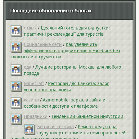
Последние обновления в блогах
отдых
/
Ідеальний готель для відпустки:
практичні рекомендації для туристів
Социальные сети
/
Как увеличить
эффективность продвижения в Facebook без
сложных инструментов
еда
/
Лучшие рестораны Москвы для любого
повода
Minecraft
/
Ресторан для банкета: залог
успешного праздника
казино
/
Azinomobile: зеркала сайта и
особенности доступа к платформе
Праздники
/
Тенденции банкетной индустрии
Бытовая техника
/
Ремонт редуктора
шуруповерта: причины неисправностей
и особенности восстановления