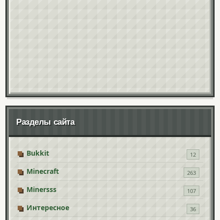
Разделы сайта
Bukkit
12
Minecraft
263
Minersss
107
Интересное
36