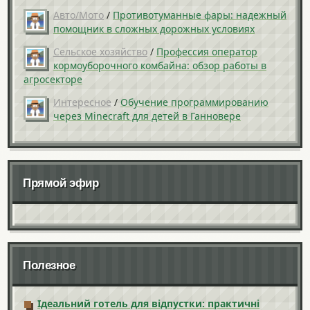
Авто/Мото
/
Противотуманные фары: надежный
помощник в сложных дорожных условиях
Сельское хозяйство
/
Профессия оператор
кормоуборочного комбайна: обзор работы в
агросекторе
Интересное
/
Обучение программированию
через Minecraft для детей в Ганновере
Прямой эфир
Полезное
Ідеальний готель для відпустки: практичні