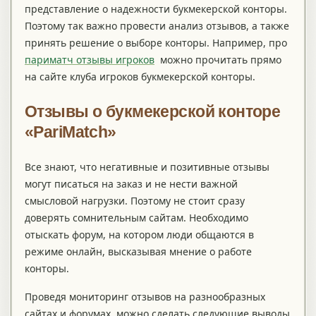
представление о надежности букмекерской конторы.
Поэтому так важно провести анализ отзывов, а также
принять решение о выборе конторы. Например, про
париматч отзывы игроков
можно прочитать прямо
на сайте клуба игроков букмекерской конторы.
Отзывы о букмекерской конторе
«PariMatch»
Все знают, что негативные и позитивные отзывы
могут писаться на заказ и не нести важной
смысловой нагрузки. Поэтому не стоит сразу
доверять сомнительным сайтам. Необходимо
отыскать форум, на котором люди общаются в
режиме онлайн, высказывая мнение о работе
конторы.
Проведя мониторинг отзывов на разнообразных
сайтах и форумах, можно сделать следующие выводы