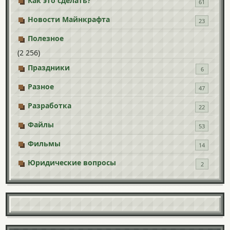
Как это сделать?
61
Новости Майнкрафта
23
Полезное
(2 256)
Праздники
6
Разное
47
Разработка
22
Файлы
53
Фильмы
14
Юридические вопросы
2