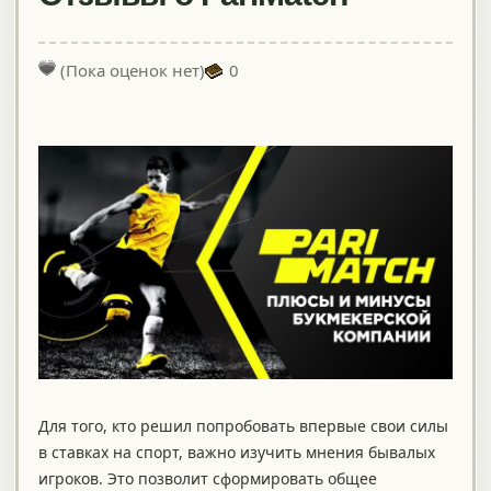
(Пока оценок нет)
0
Для того, кто решил попробовать впервые свои силы
в ставках на спорт, важно изучить мнения бывалых
игроков. Это позволит сформировать общее