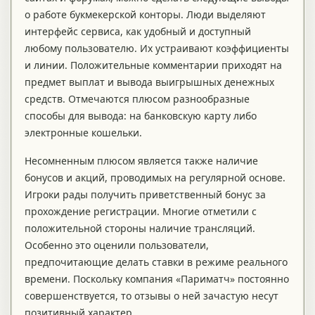
о работе букмекерской конторы. Люди выделяют
интерфейс сервиса, как удобный и доступный
любому пользователю. Их устраивают коэффициенты
и линии. Положительные комментарии приходят на
предмет выплат и вывода выигрышных денежных
средств. Отмечаются плюсом разнообразные
способы для вывода: на банковскую карту либо
электронные кошельки.
Несомненным плюсом является также наличие
бонусов и акций, проводимых на регулярной основе.
Игроки рады получить приветственный бонус за
прохождение регистрации. Многие отметили с
положительной стороны наличие трансляций.
Особенно это оценили пользователи,
предпочитающие делать ставки в режиме реального
времени. Поскольку компания «Париматч» постоянно
совершенствуется, то отзывы о ней зачастую несут
позитивный характер.