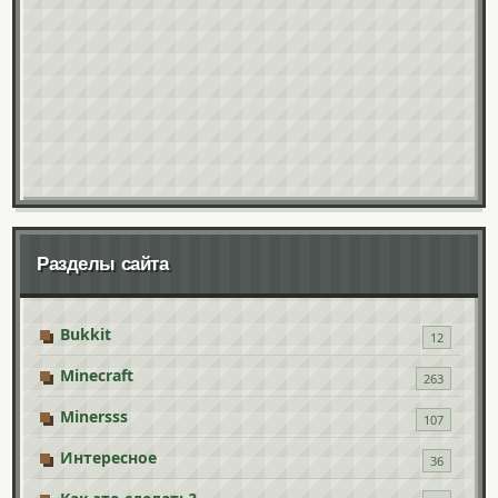
Разделы сайта
Bukkit
12
Minecraft
263
Minersss
107
Интересное
36