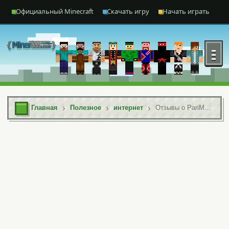
Перейти к содержимому
Официальный Minecraft
Скачать игру
Начать играть
Отк
Главная
Полезное
интернет
Отзывы о PariMatch