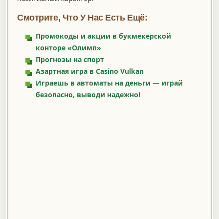
Смотрите, Что У Нас Есть Ещё:
Промокоды и акции в букмекерской
конторе «Олимп»
Прогнозы на спорт
Азартная игра в Casino Vulkan
Играешь в автоматы на деньги — играй
безопасно, выводи надежно!