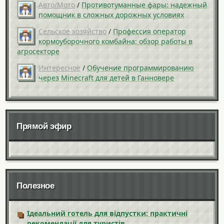
Авто/Мото
/
Противотуманные фары: надежный
помощник в сложных дорожных условиях
Сельское хозяйство
/
Профессия оператор
кормоуборочного комбайна: обзор работы в
агросекторе
Интересное
/
Обучение программированию
через Minecraft для детей в Ганновере
Прямой эфир
Полезное
Ідеальний готель для відпустки: практичні
рекомендації для туристів