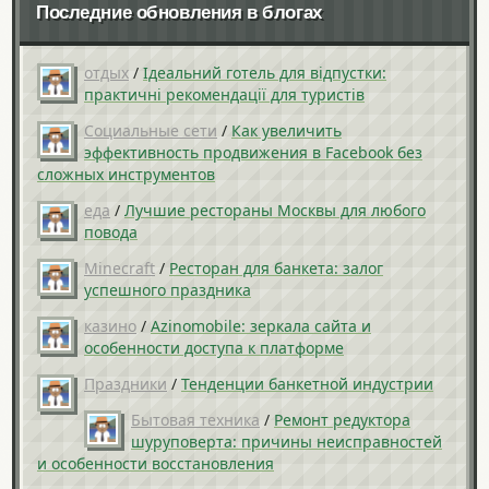
Последние обновления в блогах
отдых
/
Ідеальний готель для відпустки:
практичні рекомендації для туристів
Социальные сети
/
Как увеличить
эффективность продвижения в Facebook без
сложных инструментов
еда
/
Лучшие рестораны Москвы для любого
повода
Minecraft
/
Ресторан для банкета: залог
успешного праздника
казино
/
Azinomobile: зеркала сайта и
особенности доступа к платформе
Праздники
/
Тенденции банкетной индустрии
Бытовая техника
/
Ремонт редуктора
шуруповерта: причины неисправностей
и особенности восстановления