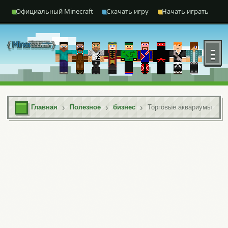
Перейти к содержимому
Официальный Minecraft
Скачать игру
Начать играть
Отк
Главная
Полезное
бизнес
Торговые аквариумы