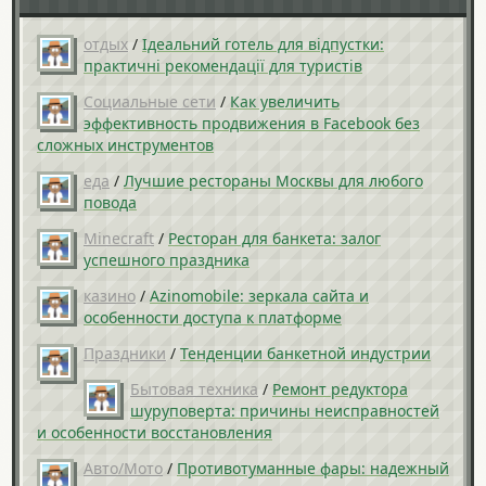
отдых
/
Ідеальний готель для відпустки:
практичні рекомендації для туристів
Социальные сети
/
Как увеличить
эффективность продвижения в Facebook без
сложных инструментов
еда
/
Лучшие рестораны Москвы для любого
повода
Minecraft
/
Ресторан для банкета: залог
успешного праздника
казино
/
Azinomobile: зеркала сайта и
особенности доступа к платформе
Праздники
/
Тенденции банкетной индустрии
Бытовая техника
/
Ремонт редуктора
шуруповерта: причины неисправностей
и особенности восстановления
Авто/Мото
/
Противотуманные фары: надежный