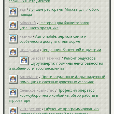
сложных инструментов
еда
/
Лучшие рестораны Москвы для любого
повода
Minecraft
/
Ресторан для банкета: залог
успешного праздника
казино
/
Azinomobile: зеркала сайта и
особенности доступа к платформе
Праздники
/
Тенденции банкетной индустрии
Бытовая техника
/
Ремонт редуктора
шуруповерта: причины неисправностей
и особенности восстановления
Авто/Мото
/
Противотуманные фары: надежный
помощник в сложных дорожных условиях
Сельское хозяйство
/
Профессия оператор
кормоуборочного комбайна: обзор работы в
агросекторе
Интересное
/
Обучение программированию
через Minecraft для детей в Ганновере