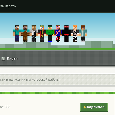
ть играть
▧
Карта
сти в написании магистерской работы
ов: 398
◆
Поделиться