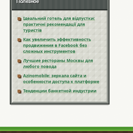
Полезное
Ідеальний готель для відпустки:
практичні рекомендації для
туристів
Как увеличить эффективность
продвижения в Facebook без
сложных инструментов
Лучшие рестораны Москвы для
любого повода
Azinomobile: зеркала сайта и
особенности доступа к платформе
Тенденции банкетной индустрии