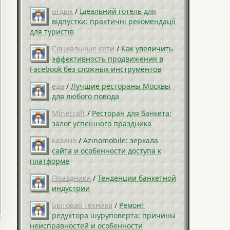
отдых
/
Ідеальний готель для
відпустки: практичні рекомендації
для туристів
Социальные сети
/
Как увеличить
эффективность продвижения в
Facebook без сложных инструментов
еда
/
Лучшие рестораны Москвы
для любого повода
Minecraft
/
Ресторан для банкета:
залог успешного праздника
казино
/
Azinomobile: зеркала
сайта и особенности доступа к
платформе
Праздники
/
Тенденции банкетной
индустрии
Бытовая техника
/
Ремонт
редуктора шуруповерта: причины
неисправностей и особенности