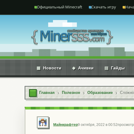
Перейти к содержимому
Официальный Minecraft
Скачать игру
Нача
▦
Новости
◆
Ачивки
▤
Гайды
Главная
Полезное
Образование
Сложно
Майнкрафтер
9 октября, 2022 в 00:52
просмотр