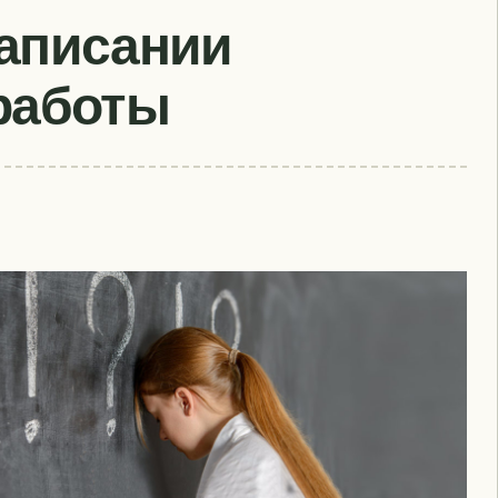
написании
работы