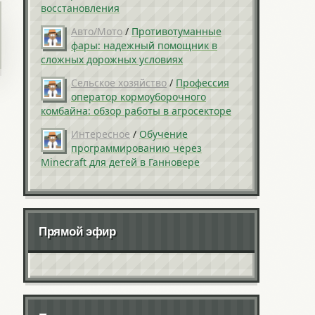
восстановления
Авто/Мото
/
Противотуманные
фары: надежный помощник в
сложных дорожных условиях
Сельское хозяйство
/
Профессия
оператор кормоуборочного
комбайна: обзор работы в агросекторе
Интересное
/
Обучение
программированию через
Minecraft для детей в Ганновере
Прямой эфир