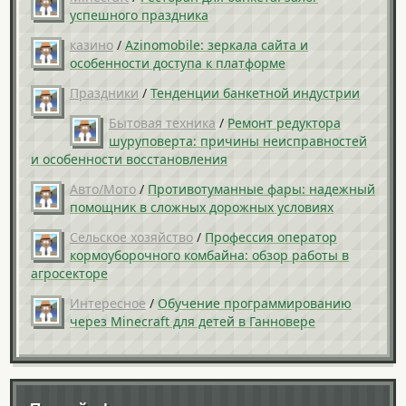
успешного праздника
казино
/
Azinomobile: зеркала сайта и
особенности доступа к платформе
Праздники
/
Тенденции банкетной индустрии
Бытовая техника
/
Ремонт редуктора
шуруповерта: причины неисправностей
и особенности восстановления
Авто/Мото
/
Противотуманные фары: надежный
помощник в сложных дорожных условиях
Сельское хозяйство
/
Профессия оператор
кормоуборочного комбайна: обзор работы в
агросекторе
Интересное
/
Обучение программированию
через Minecraft для детей в Ганновере