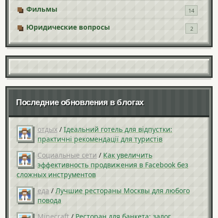
Фильмы
14
Юридические вопросы
2
Последние обновления в блогах
отдых
/
Ідеальний готель для відпустки:
практичні рекомендації для туристів
Социальные сети
/
Как увеличить
эффективность продвижения в Facebook без
сложных инструментов
еда
/
Лучшие рестораны Москвы для любого
повода
Minecraft
/
Ресторан для банкета: залог