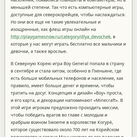
меньшей степени. Так что есть компьютерные игры,
доступные для северокорейцев, чтобы наслаждаться.
Но они все еще не такие увлекательные и
изощренные, как флеш игры онлайн на
http://playgamesnow.ru/category/dlya_devochek
, в
которые у нас могут играть бесплатно все мальчики и
девочки, а также врослые.
В Северную Корею игра Boy General попала в страну
в сентябре и стала хитом, особенно в Пхеньяне, где
есть больше мобильных телефонов и население, как
правило, имеет больше денег и времени, чтобы
тратить на досуг. Концепция и дизайн «Boy» проста,
и его карта, и декорации напоминают «Minecraft». В
этой игре игрокам предложено проходить миссии,
чтобы победить врагов во главе с молодым и
храбрым воином Swoeme в королевстве Когурё,
которое существовало около 700 лет на Корейском
полуострове и сердце Маньчжурии до его падения в