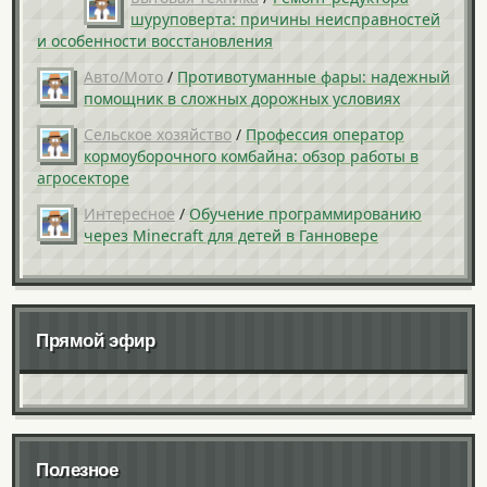
шуруповерта: причины неисправностей
и особенности восстановления
Авто/Мото
/
Противотуманные фары: надежный
помощник в сложных дорожных условиях
Сельское хозяйство
/
Профессия оператор
кормоуборочного комбайна: обзор работы в
агросекторе
Интересное
/
Обучение программированию
через Minecraft для детей в Ганновере
Прямой эфир
Полезное