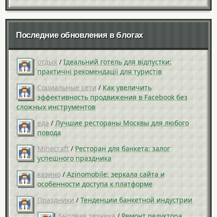
Последние обновления в блогах
отдых
/
Ідеальний готель для відпустки:
практичні рекомендації для туристів
Социальные сети
/
Как увеличить
эффективность продвижения в Facebook без
сложных инструментов
еда
/
Лучшие рестораны Москвы для любого
повода
Minecraft
/
Ресторан для банкета: залог
успешного праздника
казино
/
Azinomobile: зеркала сайта и
особенности доступа к платформе
Праздники
/
Тенденции банкетной индустрии
Бытовая техника
/
Ремонт редуктора