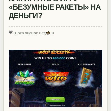
«БЕЗУМНЫЕ РАКЕТЫ» НА
ДЕНЬГИ?
(Пока оценок нет)
0