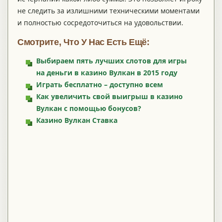
не следить за излишними техническими моментами
и полностью сосредоточиться на удовольствии.
Смотрите, Что У Нас Есть Ещё:
Выбираем пять лучших слотов для игры
на деньги в казино Вулкан в 2015 году
Играть бесплатно – доступно всем
Как увеличить свой выигрыш в казино
Вулкан с помощью бонусов?
Казино Вулкан Ставка