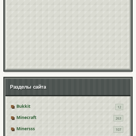
Разделы сайта
Bukkit
12
Minecraft
263
Minersss
107