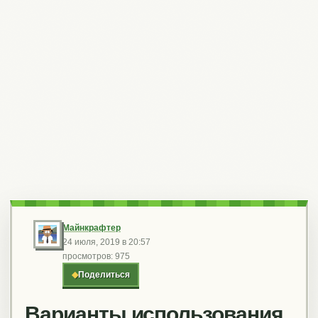
Майнкрафтер
24 июля, 2019 в 20:57
просмотров: 975
◆
Поделиться
Варианты использования