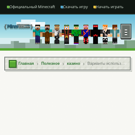
Перейти к содержимому
Официальный Minecraft
Скачать игру
Начать играть
Отк
Главная
Полезное
казино
Варианты использования бонусов в онлайн-казино