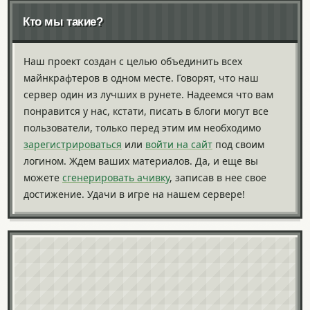
Кто мы такие?
Наш проект создан с целью объединить всех
майнкрафтеров в одном месте. Говорят, что наш
сервер один из лучших в рунете. Надеемся что вам
понравится у нас, кстати, писать в блоги могут все
пользователи, только перед этим им необходимо
зарегистрироваться
или
войти на сайт
под своим
логином. Ждем ваших материалов. Да, и еще вы
можете
сгенерировать ачивку
, записав в нее свое
достижение. Удачи в игре на нашем сервере!