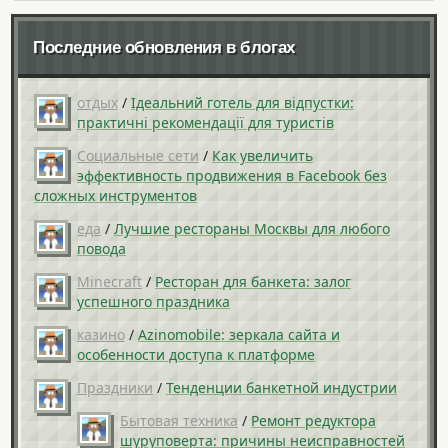
Последние обновления в блогах
отдых
/
Ідеальний готель для відпустки:
практичні рекомендації для туристів
Социальные сети
/
Как увеличить
эффективность продвижения в Facebook без
сложных инструментов
еда
/
Лучшие рестораны Москвы для любого
повода
Minecraft
/
Ресторан для банкета: залог
успешного праздника
казино
/
Azinomobile: зеркала сайта и
особенности доступа к платформе
Праздники
/
Тенденции банкетной индустрии
Бытовая техника
/
Ремонт редуктора
шуруповерта: причины неисправностей