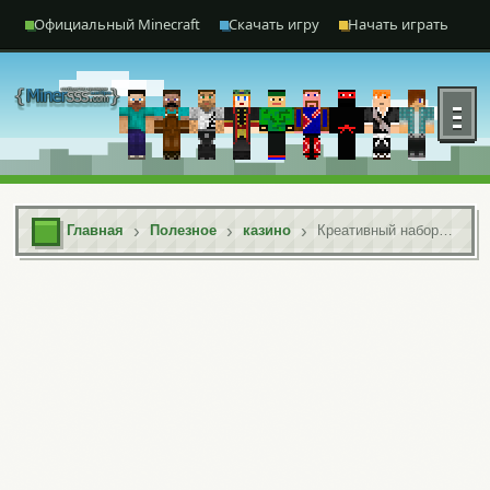
Перейти к содержимому
Официальный Minecraft
Скачать игру
Начать играть
Отк
Главная
Полезное
казино
Креативный набор видов ставок в конторе Мелбет