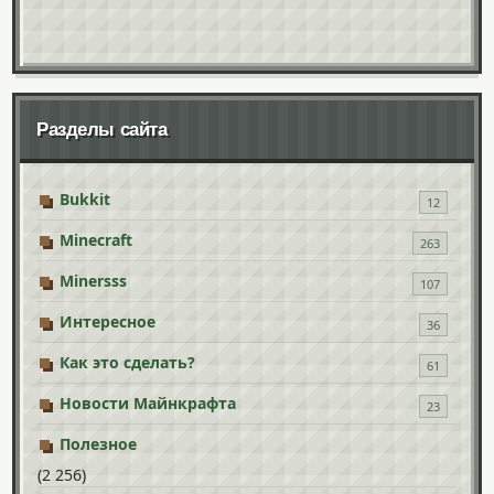
Разделы сайта
Bukkit
12
Minecraft
263
Minersss
107
Интересное
36
Как это сделать?
61
Новости Майнкрафта
23
Полезное
(2 256)