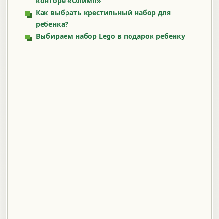
конторе «Олимп»
Как выбрать крестильный набор для
ребенка?
Выбираем набор Lego в подарок ребенку