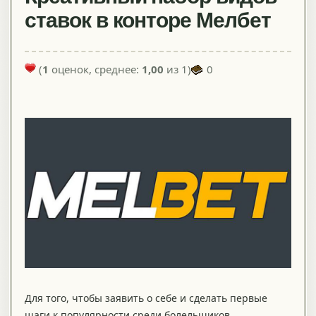
ставок в конторе Мелбет
(
1
оценок, среднее:
1,00
из 1)
0
Для того, чтобы заявить о себе и сделать первые
шаги к популярности среди болельщиков,