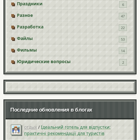
Праздники
6
Разное
47
Разработка
22
Файлы
53
Фильмы
14
Юридические вопросы
2
Последние обновления в блогах
отдых
/
Ідеальний готель для відпустки:
практичні рекомендації для туристів