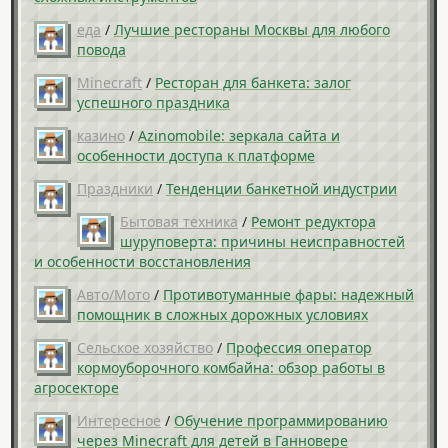
еда
/
Лучшие рестораны Москвы для любого
повода
Minecraft
/
Ресторан для банкета: залог
успешного праздника
казино
/
Azinomobile: зеркала сайта и
особенности доступа к платформе
Праздники
/
Тенденции банкетной индустрии
Бытовая техника
/
Ремонт редуктора
шуруповерта: причины неисправностей
и особенности восстановления
Авто/Мото
/
Противотуманные фары: надежный
помощник в сложных дорожных условиях
Сельское хозяйство
/
Профессия оператор
кормоуборочного комбайна: обзор работы в
агросекторе
Интересное
/
Обучение программированию
через Minecraft для детей в Ганновере