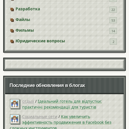
Разработка
22
Файлы
53
Фильмы
14
Юридические вопросы
2
Последние обновления в блогах
отдых
/
Ідеальний готель для відпустки:
практичні рекомендації для туристів
Социальные сети
/
Как увеличить
эффективность продвижения в Facebook без
сложных инструментов