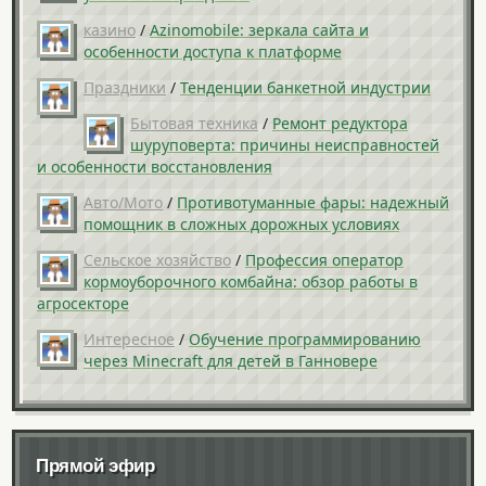
казино
/
Azinomobile: зеркала сайта и
особенности доступа к платформе
Праздники
/
Тенденции банкетной индустрии
Бытовая техника
/
Ремонт редуктора
шуруповерта: причины неисправностей
и особенности восстановления
Авто/Мото
/
Противотуманные фары: надежный
помощник в сложных дорожных условиях
Сельское хозяйство
/
Профессия оператор
кормоуборочного комбайна: обзор работы в
агросекторе
Интересное
/
Обучение программированию
через Minecraft для детей в Ганновере
Прямой эфир