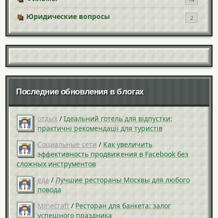
Юридические вопросы
2
Последние обновления в блогах
отдых
/
Ідеальний готель для відпустки:
практичні рекомендації для туристів
Социальные сети
/
Как увеличить
эффективность продвижения в Facebook без
сложных инструментов
еда
/
Лучшие рестораны Москвы для любого
повода
Minecraft
/
Ресторан для банкета: залог
успешного праздника