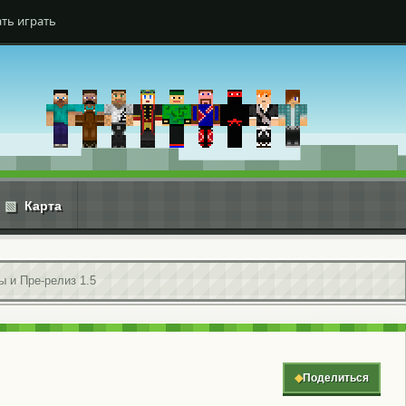
ть играть
▧
Карта
 и Пре-релиз 1.5
◆
Поделиться