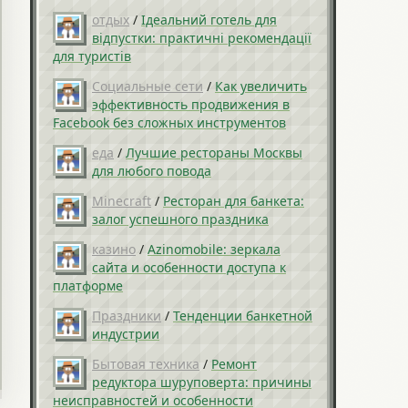
отдых
/
Ідеальний готель для
відпустки: практичні рекомендації
для туристів
Социальные сети
/
Как увеличить
эффективность продвижения в
Facebook без сложных инструментов
еда
/
Лучшие рестораны Москвы
для любого повода
Minecraft
/
Ресторан для банкета:
залог успешного праздника
казино
/
Azinomobile: зеркала
сайта и особенности доступа к
платформе
Праздники
/
Тенденции банкетной
индустрии
Бытовая техника
/
Ремонт
редуктора шуруповерта: причины
неисправностей и особенности