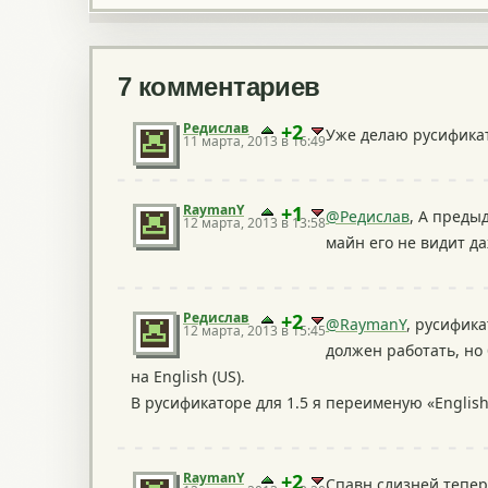
7 комментариев
Редислав
+2
Уже делаю русификат
11 марта, 2013 в 16:49
RaymanY
+1
@Редислав
, А преды
12 марта, 2013 в 13:58
майн его не видит д
Редислав
+2
@RaymanY
, русифика
12 марта, 2013 в 15:45
должен работать, но
на English (US).
В русификаторе для 1.5 я переименую «English
RaymanY
+2
Спавн слизней тепер