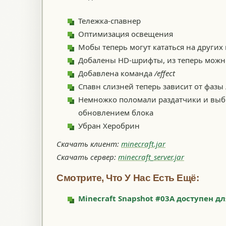
Тележка-спавнер
Оптимизация освещения
Мобы теперь могут кататься на других м
Добалены HD-шрифты, из теперь можн
Добавлена команда
/effect
Спавн слизней теперь зависит от фазы
Немножко поломали раздатчики и выбр
обновлением блока
Убран Херобрин
Скачать клиент:
minecraft.jar
Скачать сервер:
minecraft_server.jar
Смотрите, Что У Нас Есть Ещё:
Minecraft Snapshot #03A доступен дл