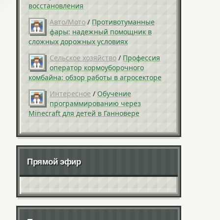
восстановления
Авто/Мото
/
Противотуманные
фары: надежный помощник в
сложных дорожных условиях
Сельское хозяйство
/
Профессия
оператор кормоуборочного
комбайна: обзор работы в агросекторе
Интересное
/
Обучение
программированию через
Minecraft для детей в Ганновере
Прямой эфир