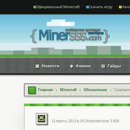
Перейти к содержимому
Официальный Minecraft
Скачать игру
Нача
▦
Новости
◆
Ачивки
▤
Гайды
Главная
Minecraft
Обновления
Снапшоты
11 марта, 2013 в 16:26
просмотров: 5 808