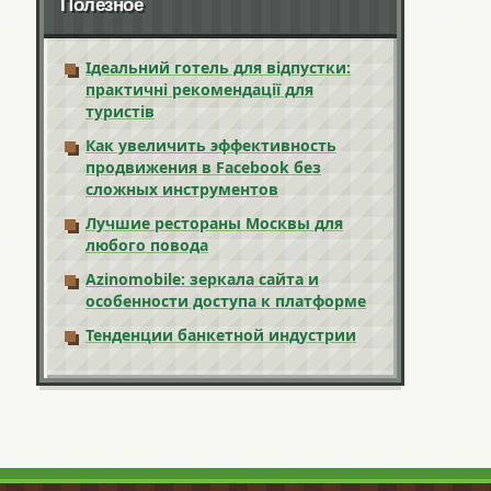
Полезное
Ідеальний готель для відпустки:
практичні рекомендації для
туристів
Как увеличить эффективность
продвижения в Facebook без
сложных инструментов
Лучшие рестораны Москвы для
любого повода
Azinomobile: зеркала сайта и
особенности доступа к платформе
Тенденции банкетной индустрии