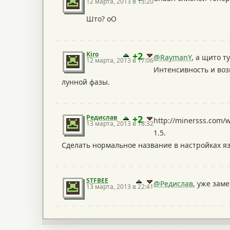
12 марта, 2013 в 13:20
Што? оО
Kiro
+2
@RaymanY
, а щито т
12 марта, 2013 в 17:06
Интенсивность и воз
лунной фазы.
Редислав
+2
http://minersss.com/
13 марта, 2013 в 18:32
1.5.
Сделать нормальное название в настройках язы
STFBEE
@Редислав
, уже зам
13 марта, 2013 в 22:41