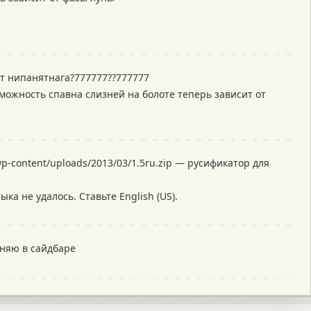
ут нипанятнага?777777??777777
можность спавна слизней на болоте теперь зависит от
wp-content/uploads/2013/03/1.5ru.zip — русификатор для
ка не удалось. Ставьте English (US).
еняю в сайдбаре