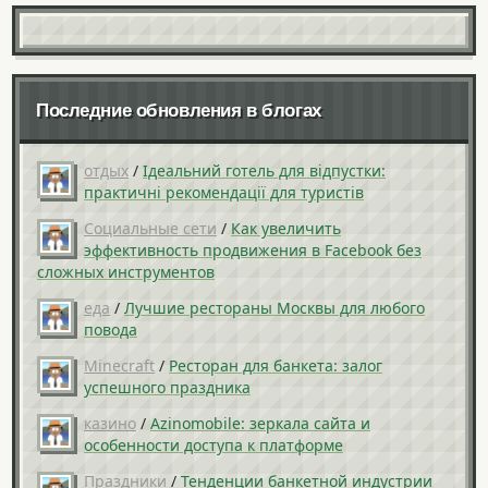
Последние обновления в блогах
отдых
/
Ідеальний готель для відпустки:
практичні рекомендації для туристів
Социальные сети
/
Как увеличить
эффективность продвижения в Facebook без
сложных инструментов
еда
/
Лучшие рестораны Москвы для любого
повода
Minecraft
/
Ресторан для банкета: залог
успешного праздника
казино
/
Azinomobile: зеркала сайта и
особенности доступа к платформе
Праздники
/
Тенденции банкетной индустрии