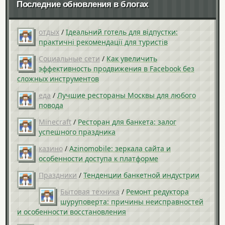
Последние обновления в блогах
отдых
/
Ідеальний готель для відпустки:
практичні рекомендації для туристів
Социальные сети
/
Как увеличить
эффективность продвижения в Facebook без
сложных инструментов
еда
/
Лучшие рестораны Москвы для любого
повода
Minecraft
/
Ресторан для банкета: залог
успешного праздника
казино
/
Azinomobile: зеркала сайта и
особенности доступа к платформе
Праздники
/
Тенденции банкетной индустрии
Бытовая техника
/
Ремонт редуктора
шуруповерта: причины неисправностей
и особенности восстановления