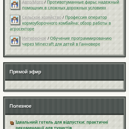
Авто/Мото
/
Противотуманные фары: надежный
помощник в сложных дорожных условиях
Сельское хозяйство
/
Профессия оператор
кормоуборочного комбайна: обзор работы в
агросекторе
Интересное
/
Обучение программированию
через Minecraft для детей в Ганновере
Прямой эфир
Полезное
Ідеальний готель для відпустки: практичні
рекомендації для туристів