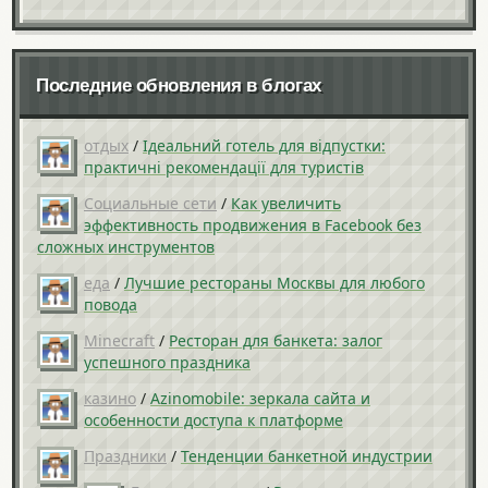
Последние обновления в блогах
отдых
/
Ідеальний готель для відпустки:
практичні рекомендації для туристів
Социальные сети
/
Как увеличить
эффективность продвижения в Facebook без
сложных инструментов
еда
/
Лучшие рестораны Москвы для любого
повода
Minecraft
/
Ресторан для банкета: залог
успешного праздника
казино
/
Azinomobile: зеркала сайта и
особенности доступа к платформе
Праздники
/
Тенденции банкетной индустрии