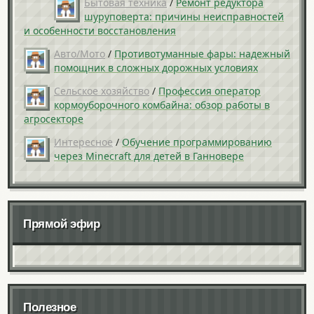
Бытовая техника
/
Ремонт редуктора
шуруповерта: причины неисправностей
и особенности восстановления
Авто/Мото
/
Противотуманные фары: надежный
помощник в сложных дорожных условиях
Сельское хозяйство
/
Профессия оператор
кормоуборочного комбайна: обзор работы в
агросекторе
Интересное
/
Обучение программированию
через Minecraft для детей в Ганновере
Прямой эфир
Полезное