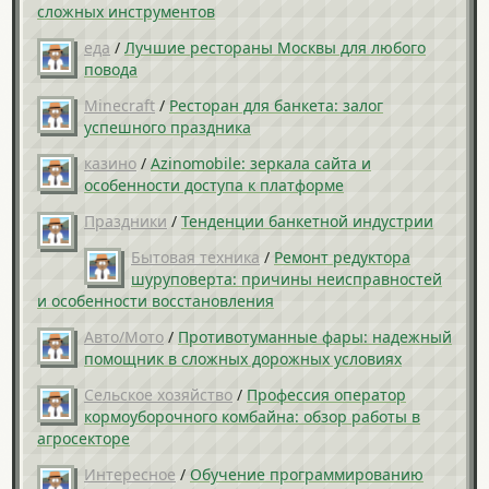
сложных инструментов
еда
/
Лучшие рестораны Москвы для любого
повода
Minecraft
/
Ресторан для банкета: залог
успешного праздника
казино
/
Azinomobile: зеркала сайта и
особенности доступа к платформе
Праздники
/
Тенденции банкетной индустрии
Бытовая техника
/
Ремонт редуктора
шуруповерта: причины неисправностей
и особенности восстановления
Авто/Мото
/
Противотуманные фары: надежный
помощник в сложных дорожных условиях
Сельское хозяйство
/
Профессия оператор
кормоуборочного комбайна: обзор работы в
агросекторе
Интересное
/
Обучение программированию