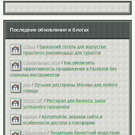
Последние обновления в блогах
отдых
/
Ідеальний готель для відпустки:
практичні рекомендації для туристів
Социальные сети
/
Как увеличить
эффективность продвижения в Facebook без
сложных инструментов
еда
/
Лучшие рестораны Москвы для любого
повода
Minecraft
/
Ресторан для банкета: залог
успешного праздника
казино
/
Azinomobile: зеркала сайта и
особенности доступа к платформе
Праздники
/
Тенденции банкетной индустрии