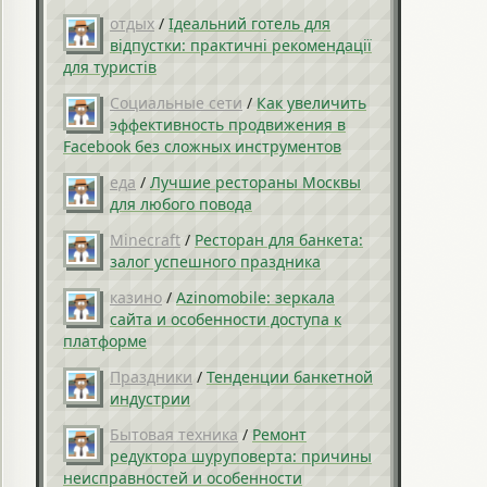
отдых
/
Ідеальний готель для
відпустки: практичні рекомендації
для туристів
Социальные сети
/
Как увеличить
эффективность продвижения в
Facebook без сложных инструментов
еда
/
Лучшие рестораны Москвы
для любого повода
Minecraft
/
Ресторан для банкета:
залог успешного праздника
казино
/
Azinomobile: зеркала
сайта и особенности доступа к
платформе
Праздники
/
Тенденции банкетной
индустрии
Бытовая техника
/
Ремонт
редуктора шуруповерта: причины
неисправностей и особенности