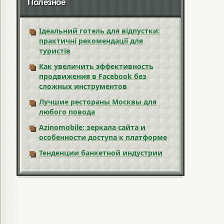
Полезное
Ідеальний готель для відпустки:
практичні рекомендації для
туристів
Как увеличить эффективность
продвижения в Facebook без
сложных инструментов
Лучшие рестораны Москвы для
любого повода
Azinomobile: зеркала сайта и
особенности доступа к платформе
Тенденции банкетной индустрии