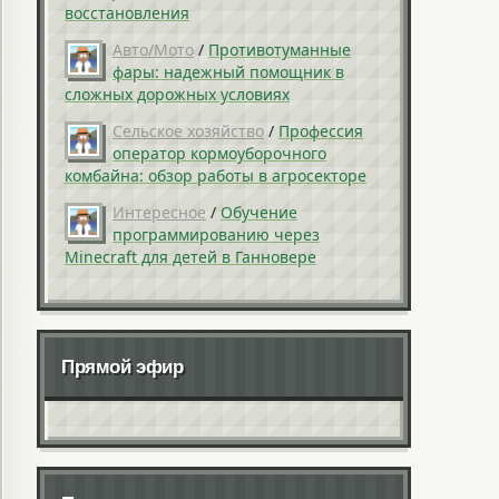
восстановления
Авто/Мото
/
Противотуманные
фары: надежный помощник в
сложных дорожных условиях
Сельское хозяйство
/
Профессия
оператор кормоуборочного
комбайна: обзор работы в агросекторе
Интересное
/
Обучение
программированию через
Minecraft для детей в Ганновере
Прямой эфир