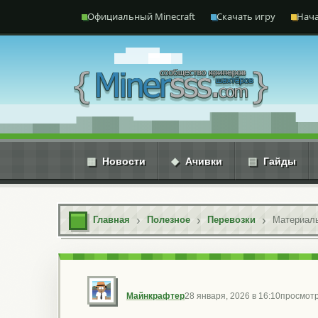
Перейти к содержимому
Официальный Minecraft
Скачать игру
Нача
▦
Новости
◆
Ачивки
▤
Гайды
Главная
Полезное
Перевозки
Майнкрафтер
28 января, 2026 в 16:10
просмотр