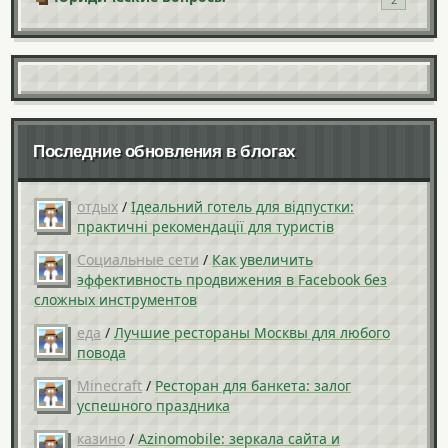
Последние обновления в блогах
отдых
/
Ідеальний готель для відпустки:
практичні рекомендації для туристів
Социальные сети
/
Как увеличить
эффективность продвижения в Facebook без
сложных инструментов
еда
/
Лучшие рестораны Москвы для любого
повода
Minecraft
/
Ресторан для банкета: залог
успешного праздника
казино
/
Azinomobile: зеркала сайта и