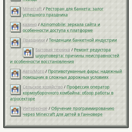
Minecraft
/
Ресторан для банкета: залог
успешного праздника
казино
/
Azinomobile: зеркала сайта и
особенности доступа к платформе
Праздники
/
Тенденции банкетной индустрии
Бытовая техника
/
Ремонт редуктора
шуруповерта: причины неисправностей
и особенности восстановления
Авто/Мото
/
Противотуманные фары: надежный
помощник в сложных дорожных условиях
Сельское хозяйство
/
Профессия оператор
кормоуборочного комбайна: обзор работы в
агросекторе
Интересное
/
Обучение программированию
через Minecraft для детей в Ганновере