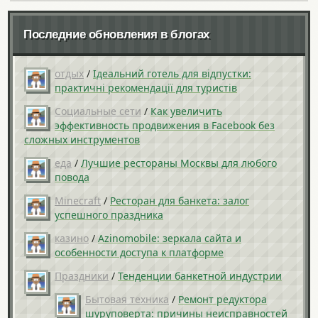
Последние обновления в блогах
отдых
/
Ідеальний готель для відпустки:
практичні рекомендації для туристів
Социальные сети
/
Как увеличить
эффективность продвижения в Facebook без
сложных инструментов
еда
/
Лучшие рестораны Москвы для любого
повода
Minecraft
/
Ресторан для банкета: залог
успешного праздника
казино
/
Azinomobile: зеркала сайта и
особенности доступа к платформе
Праздники
/
Тенденции банкетной индустрии
Бытовая техника
/
Ремонт редуктора
шуруповерта: причины неисправностей