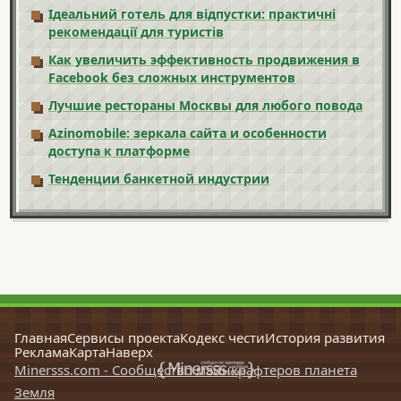
Ідеальний готель для відпустки: практичні
рекомендації для туристів
Как увеличить эффективность продвижения в
Facebook без сложных инструментов
Лучшие рестораны Москвы для любого повода
Azinomobile: зеркала сайта и особенности
доступа к платформе
Тенденции банкетной индустрии
Главная
Сервисы проекта
Кодекс чести
История развития
Реклама
Карта
Наверх
Minersss.com - Сообщество майнкрафтеров планета
Земля