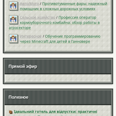
Авто/Мото
/
Противотуманные фары: надежный
помощник в сложных дорожных условиях
Сельское хозяйство
/
Профессия оператор
кормоуборочного комбайна: обзор работы в
агросекторе
Интересное
/
Обучение программированию
через Minecraft для детей в Ганновере
Прямой эфир
Полезное
Ідеальний готель для відпустки: практичні