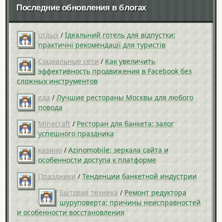
Последние обновления в блогах
отдых
/
Ідеальний готель для відпустки:
практичні рекомендації для туристів
Социальные сети
/
Как увеличить
эффективность продвижения в Facebook без
сложных инструментов
еда
/
Лучшие рестораны Москвы для любого
повода
Minecraft
/
Ресторан для банкета: залог
успешного праздника
казино
/
Azinomobile: зеркала сайта и
особенности доступа к платформе
Праздники
/
Тенденции банкетной индустрии
Бытовая техника
/
Ремонт редуктора
шуруповерта: причины неисправностей
и особенности восстановления