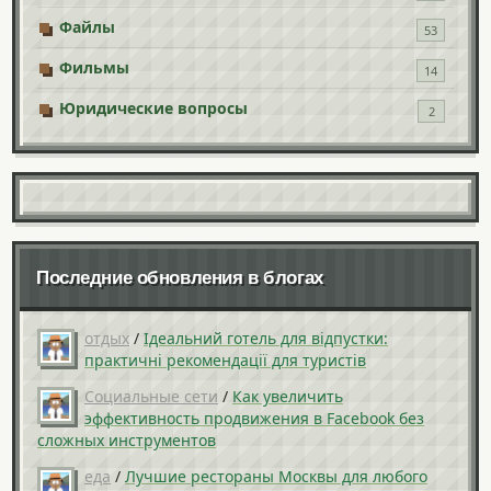
Файлы
53
Фильмы
14
Юридические вопросы
2
Последние обновления в блогах
отдых
/
Ідеальний готель для відпустки:
практичні рекомендації для туристів
Социальные сети
/
Как увеличить
эффективность продвижения в Facebook без
сложных инструментов
еда
/
Лучшие рестораны Москвы для любого