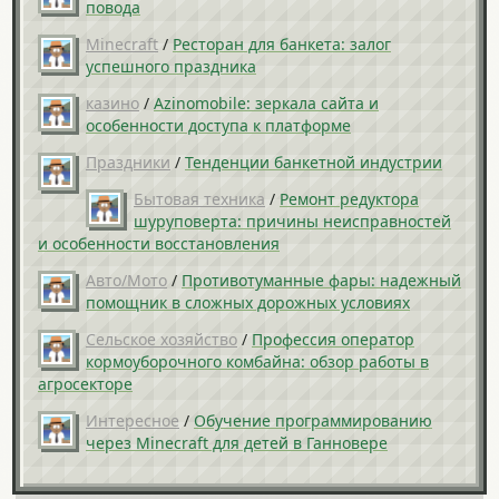
повода
Minecraft
/
Ресторан для банкета: залог
успешного праздника
казино
/
Azinomobile: зеркала сайта и
особенности доступа к платформе
Праздники
/
Тенденции банкетной индустрии
Бытовая техника
/
Ремонт редуктора
шуруповерта: причины неисправностей
и особенности восстановления
Авто/Мото
/
Противотуманные фары: надежный
помощник в сложных дорожных условиях
Сельское хозяйство
/
Профессия оператор
кормоуборочного комбайна: обзор работы в
агросекторе
Интересное
/
Обучение программированию
через Minecraft для детей в Ганновере