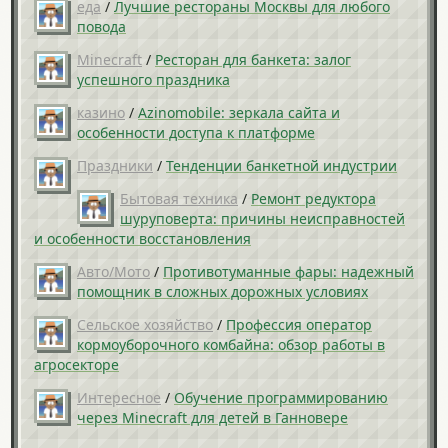
еда
/
Лучшие рестораны Москвы для любого
повода
Minecraft
/
Ресторан для банкета: залог
успешного праздника
казино
/
Azinomobile: зеркала сайта и
особенности доступа к платформе
Праздники
/
Тенденции банкетной индустрии
Бытовая техника
/
Ремонт редуктора
шуруповерта: причины неисправностей
и особенности восстановления
Авто/Мото
/
Противотуманные фары: надежный
помощник в сложных дорожных условиях
Сельское хозяйство
/
Профессия оператор
кормоуборочного комбайна: обзор работы в
агросекторе
Интересное
/
Обучение программированию
через Minecraft для детей в Ганновере